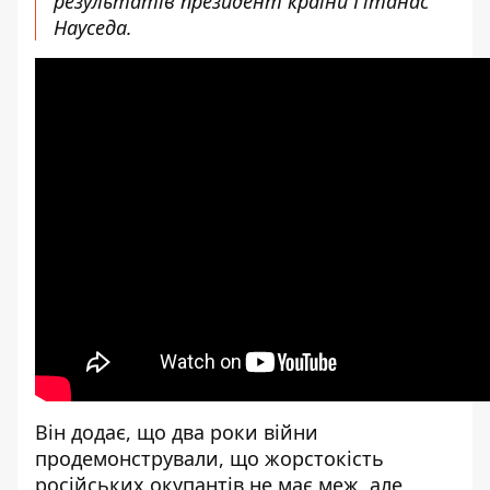
результатів президент країни Гітанас
Науседа.
Він додає, що два роки війни
продемонстрували, що жорстокість
російських окупантів не має меж, але