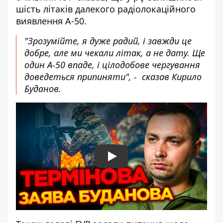
шість літаків далекого радіолокаційного
виявлення А-50.
"Зрозумійте, я дуже радий, і завжди це
добре, але ми чекали літак, а не дату. Ще
один А-50 впаде, і цілодобове чергування
доведеться припиняти", - сказав Кирило
Буданов.
Play