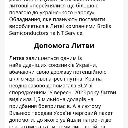
литовці «перейнялися ще більшою
повагою до українського народу».
Обладнання, яке планують поставити,
виробляється в Литві компаніями Brolis
Semiconductors та NT Service.
Допомога Литви
Литва залишається одним із
найвідданіших союзників України,
вбачаючи свою державу потенційною
ціллю чергової агресії путіна. Країна
неодноразово допомагала
ЗСУ зі
спорядженням. У вересні 2023 року Литви
виділила
1,5 мільйона доларів
на
придбання боєприпасів. А в лютому
Вільнюс передав Україні черговий пакет
допомоги, до якого увійшли
патрони до
гранатомета
та системи дистанційної