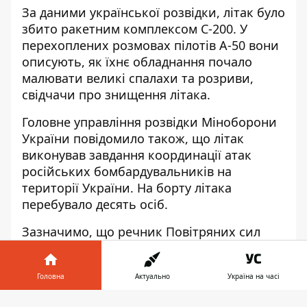
За даними української розвідки,
літак було
збито ракетним комплексом С-200
. У
перехоплених розмовах пілотів А-50 вони
описують, як їхнє обладнання почало
малювати великі спалахи та розриви,
свідчачи про знищення літака.
Головне управління розвідки Міноборони
України повідомило також, що літак
виконував завдання координації атак
російських бомбардувальників на
території України. На борту літака
перебувало десять осіб.
Зазначимо, що речник Повітряних сил
ЗСУ Юрій Ігнат у ефірі телемарафону 24
лютого говорив, що у рф залишилося
Головна
Актуально
Україна на часі
менше вісім таких літаків, причому, за
його словами, не всі з них є робочими та
Інформатор у