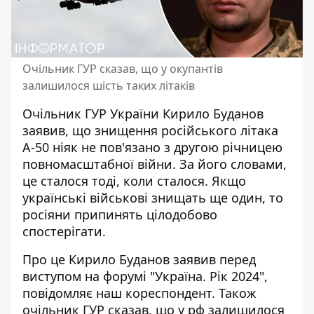
Очільник ГУР сказав, що у окупантів
залишилося шість таких літаків
Очільник ГУР України Кирило Буданов
заявив, що
знищення російського літака
А-50
ніяк не пов'язано з другою річницею
повномасштабної війни. За його словами,
це сталося тоді, коли сталося. Якщо
українські військові знищать ще один, то
росіяни припинять цілодобово
спостерігати.
Про це Кирило Буданов заявив перед
виступом на форумі "Україна. Рік 2024",
повідомляє наш кореспондент. Також
очільник ГУР сказав, що у рф залишилося