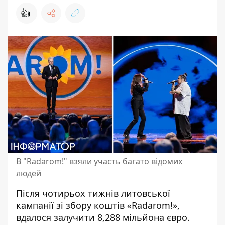
👍
В "Radarom!" взяли участь багато відомих
людей
Після чотирьох тижнів литовської
кампанії зі збору коштів «Radarom!»,
вдалося залучити 8,288 мільйона євро.