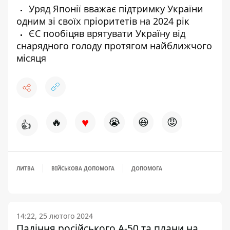
Уряд Японії вважає підтримку України
одним зі своїх пріоритетів на 2024 рік
ЄС пообіцяв врятувати Україну від
снарядного голоду протягом найближчого
місяця
♥
🔥
😭
😆
😡
👍
ЛИТВА
ВІЙСЬКОВА ДОПОМОГА
ДОПОМОГА
14:22, 25 лютого 2024
Падіння російського А-50 та плани на