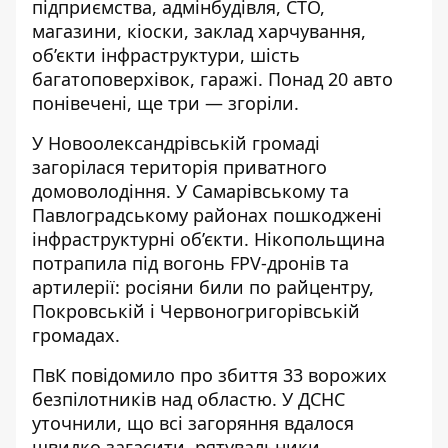
підприємства, адмінбудівля, СТО,
магазини, кіоски, заклад харчування,
об’єкти інфраструктури, шість
багатоповерхівок, гаражі. Понад 20 авто
понівечені, ще три — згоріли.
У Новоолександрівській громаді
загорілася територія приватного
домоволодіння. У Самарівському та
Павлоградському районах пошкоджені
інфраструктурні об’єкти. Нікопольщина
потрапила під вогонь FPV-дронів та
артилерії: росіяни били по райцентру,
Покровській і Червоногригорівській
громадах.
ПвК повідомило про збиття 33 ворожих
безпілотників над областю. У ДСНС
уточнили, що всі загоряння вдалося
швидко загасити, рятувальники