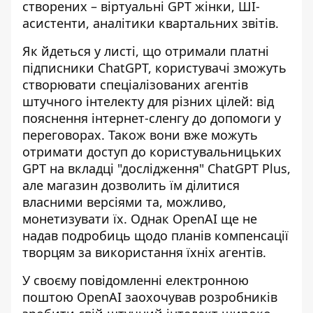
створених – віртуальні GPT жінки, ШІ-
асистенти, аналітики квартальних звітів.
Як йдеться у листі, що отримали платні
підписники ChatGPT, користувачі
зможуть
створювати
спеціалізованих агентів
штучного інтелекту для різних цілей: від
пояснення інтернет-сленгу до допомоги у
переговорах. Також вони вже можуть
отримати доступ до користувальницьких
GPT на вкладці "дослідження" ChatGPT Plus,
але магазин дозволить їм ділитися
власними версіями та, можливо,
монетизувати їх. Однак OpenAI ще не
надав подробиць щодо планів компенсації
творцям за використання їхніх агентів.
У своєму повідомленні електронною
поштою OpenAI заохочував розробників