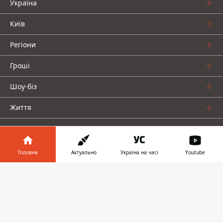
Україна
Київ
Регіони
Гроші
Шоу-біз
Життя
Про нас
Головна
Актуально
Україна на часі
Youtube
Інформатор у
Завантажити
телефоні
👉
Інформатор проекти
Столиця
Ваші фінанси
Авто
Geek