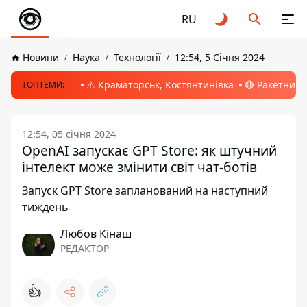
RU
Новини
Наука
Технології
12:54, 5 Січня 2024
⚠️ Краматорськ, Костянтинівка
🔴 Ракетний 
ТОПТЕМИ:
12:54, 05 січня 2024
OpenAI запускає GPT Store: як штучний
інтелект може змінити світ чат-ботів
Запуск GPT Store запланований на наступний
тиждень
Любов Кінаш
РЕДАКТОР
👍