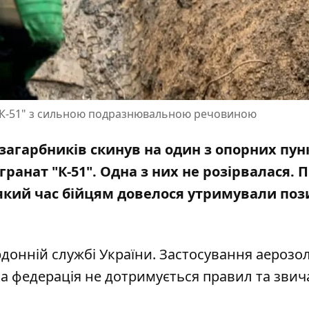
"К-51" з сильною подразнювальною речовиною
 загарбників скинув на один з опорних пун
ранат "К-51".
Одна з них
не розірвалася. П
який час бійцям довелося утримували пози
донній службі України. Застосування аерозо
ка федерація не дотримується правил та звич