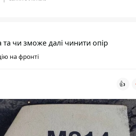
а та чи зможе далі чинити опір
цію на фронті
👍