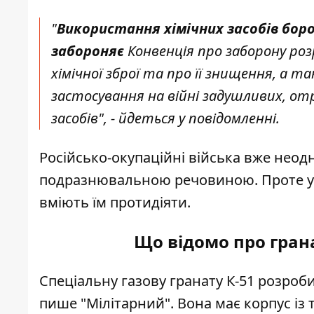
"
Використання хімічних засобів бор
забороняє
Конвенція про заборону ро
хімічної зброї та про її знищення, а 
застосування на війні задушливих, от
засобів", - йдеться у повідомленні.
Російсько-окупаційні війська вже неод
подразнювальною речовиною. Проте укр
вміють їм протидіяти.
Що відомо про грана
Спеціальну газову
гранату
К-51 розроби
пише
"Мілітарний". Вона має корпус із