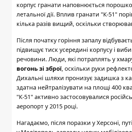
корпус гранати наповнюється порошк
летальної дії. Вплив гранати "К-51" по
кілька разів вищий, оскільки створюва
Після початку горіння запалу відбуває
підвищує тиск усередині корпусу і виб
речовини. Люди, які потраплять у хмару
вогонь зі зброї
, оскільки руки рефлект
Дихальні шляхи
пронизує
задишка з ка
здатна нейтралізувати на площі 400 кв
"К-51" активно застосовувалися російс
аеропорт у 2015 році.
Нагадаємо, після поразки у Херсоні,
пут