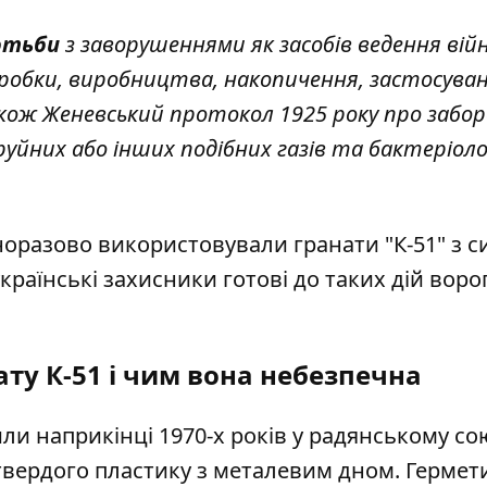
отьби
з заворушеннями як засобів ведення вій
зробки, виробництва, накопичення, застосува
також Женевський протокол 1925 року про забо
руйних або інших подібних газів та бактеріоло
норазово використовували гранати "К-51" з 
аїнські захисники готові до таких дій ворог
ту К-51 і чим вона небезпечна
ли наприкінці 1970-х років у радянському сою
 твердого пластику з металевим дном. Герме