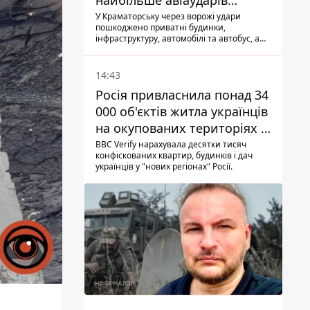
найбільше авіаударів
КАБ-250
У Краматорську через ворожі удари
пошкоджено приватні будинки,
інфраструктуру, автомобілі та автобус, а
загалом за добу на Донеччині загинула
одна людина і ще 15 отримали поранення
14:43
Росія привласнила понад 34
000 об'єктів житла українців
на окупованих територіях -
розслідування BBC
BBC Verify нарахувала десятки тисяч
конфіскованих квартир, будинків і дач
українців у "нових регіонах" Росії.