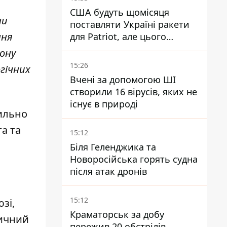
США будуть щомісяця
ни
поставляти Україні ракети
ння
для Patriot, але цього
недостатньо - Зеленський
рону
15:26
гічних
Вчені за допомогою ШІ
створили 16 вірусів, яких не
існує в природі
сильно
а та
15:12
Біля Геленджика та
Новоросійська горять судна
після атак дронів
15:12
зі,
Краматорськ за добу
тичний
пережив 20 обстрілів,