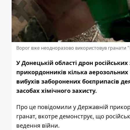
Ворог вже неодноразово використовув гранати 
У Донецькій області дрон російських
прикордонників кілька аерозольних г
вибухів заборонених боєприпасів де
засобах хімічного захисту.
Про це
повідомили
у Державній прикор
гранат, вкотре демонструє, що російсь
ведення війни.