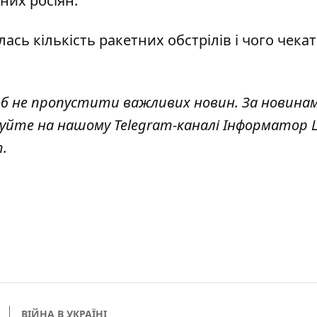
них росіян
.
сь кількість ракетних обстрілів і чого чека
об не пропустити важливих новин. За новина
куйте на нашому Telegram-каналі
Інформатор L
т
.
ВІЙНА В УКРАЇНІ