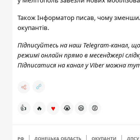
у Мелітополь
завезли нових мобілізова
Також
Інформатор
писав, чому
зменшила
окупантів.
Підписуйтесь на наш
Telegram-канал
, щ
режимі онлайн прямо в месенджері слід
Підписатися на канал у Viber можна
ту
♥
👍
🔥
😭
😆
😡
РФ
ДОНЕЦЬКА ОБЛАСТЬ
ОКУПАНТИ
ДПСУ