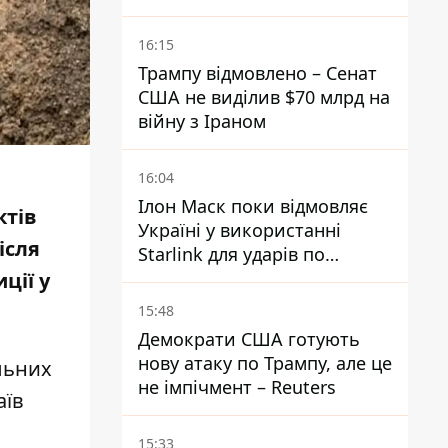
16:15
Трампу відмовлено – Сенат
США не виділив $70 млрд на
війну з Іраном
16:04
Ілон Маск поки відмовляє
ктів
Україні у використанні
ісля
Starlink для ударів по
території Росії – ЗМІ
ції у
15:48
Демократи США готують
нову атаку по Трампу, але це
льних
не імпічмент – Reuters
аїв
15:33