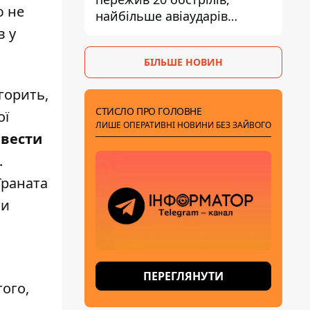
ю не
найбільше авіаударів
КАБ-250
в у
БІЛЬШЕ НОВИН
горить,
СТИСЛО ПРО ГОЛОВНЕ
ої
ЛИШЕ ОПЕРАТИВНІ НОВИНИ БЕЗ ЗАЙВОГО
 вести
.
Граната
ти
ПЕРЕГЛЯНУТИ
того,