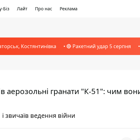
-Біз
Лайт
Про нас
Реклама
аторськ, Костянтинівка
🔴 Ракетний удар 5 серпня
в аерозольні гранати "К-51": чим вон
 і звичаїв ведення війни