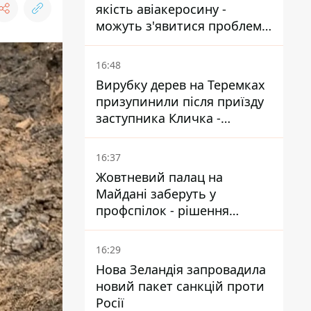
якість авіакеросину -
можуть з'явитися проблеми
з літаками до Якутії
16:48
Вирубку дерев на Теремках
призупинили після приїзду
заступника Кличка -
почався діалог
16:37
Жовтневий палац на
Майдані заберуть у
профспілок - рішення
Господарського суду
16:29
Нова Зеландія запровадила
новий пакет санкцій проти
Росії