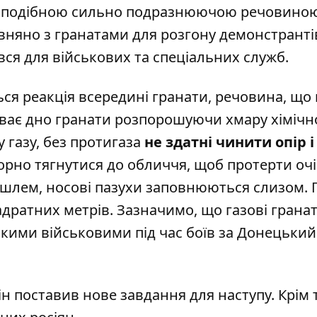
оподібною сильно подразнюючою речовино
рівняно з гранатами для розгону демонстранті
вся для військових та спеціальних служб.
ться
реакція
всередині гранати, речовина, що 
иває дно гранати розпорошуючи хмару хімічн
 газу, без протигаза
не здатні чинити опір і
орно тягнутися до обличчя, щоб протерти очі
шлем, носові пазухи заповнюються слизом. 
адратних метрів. Зазначимо, що газові грана
ькими військовими під час боїв за Донецький
ін поставив нове завдання для наступу
. Крім 