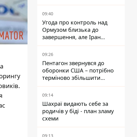
війну – ми щоденно є ціллю
09:40
Угода про контроль над
Ормузом близька до
завершення, але Іран
висунув нові вимоги – ЗМІ
розкрили подробиці
09:26
Пентагон звернувся до
на
оборонки США – потрібно
орингу
терміново збільшити
виробництво озброєнь
овиків.
я
09:14
Шахраї видають себе за
ас
родичів у біді - план зламу
схеми
09:13