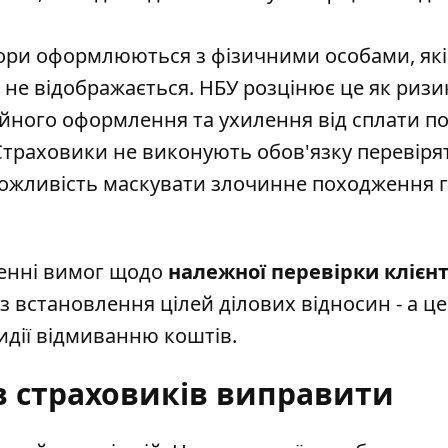
ри оформлюються з фізичними особами, як
е не відображається. НБУ розцінює це як ризи
йного оформлення та ухилення від сплати по
траховики не виконують обов'язку перевіря
 можливість маскувати злочинне походження
енні вимог щодо
належної перевірки клієнт
ез встановлення цілей ділових відносин - а ц
идії відмиванню коштів.
в страховиків виправити