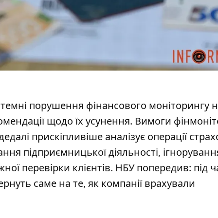
стемні порушення фінансового моніторингу 
омендації щодо їх усунення.
Вимоги фінмоніт
дедалі прискіпливіше аналізує операції страх
ння підприємницької діяльності, ігноруванн
ної перевірки клієнтів. НБУ попередив: під ч
рнуть саме на те, як компанії врахували