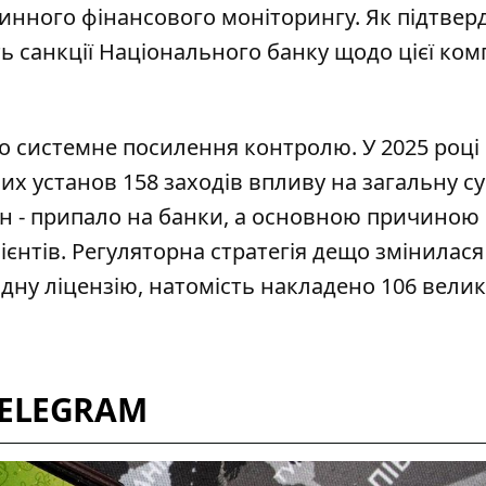
инного фінансового моніторингу. Як підтвер
ть санкції Національного банку щодо цієї ком
о системне посилення контролю. У 2025 році
их установ 158 заходів впливу на загальну с
грн - припало на банки, а основною причиною
ієнтів
. Регуляторна стратегія дещо змінилася 
ну ліцензію, натомість накладено 106 вели
TELEGRAM