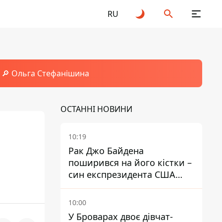
RU
🔎 Ольга Стефанішина
ОСТАННІ НОВИНИ
10:19
Рак Джо Байдена
поширився на його кістки –
син експрезидента США
розповів, що хвороба
батька прогресує
10:00
У Броварах двоє дівчат-