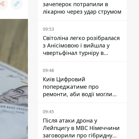
зачеперок потрапили в
лікарню через удар струмом
09:53
Світоліна легко розібралася
з Анісімовою і вийшла у
чвертьфінал турніру в
Торонто
09:48
Київ Цифровий
попереджатиме про
ремонти, аби водії могли
уникати ділянок із заторами
09:45
Після атаки дрона у
Лейпцигу в МВС Німеччини
заговорили про гібридну