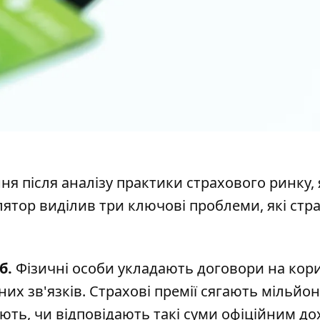
я після аналізу практики страхового ринку, 
улятор виділив три ключові проблеми, які ст
б.
Фізичні особи укладають договори на кори
их зв'язків. Страхові премії сягають мільйон
ють, чи відповідають такі суми офіційним д