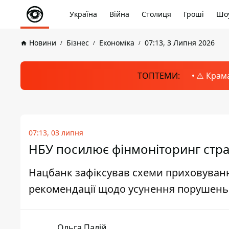
Україна
Війна
Столиця
Гроші
Шоу
Новини
Бізнес
Економіка
07:13, 3 Липня 2026
ТОПТЕМИ:
⚠️ Крам
07:13, 03 липня
НБУ посилює фінмоніторинг стр
Нацбанк зафіксував схеми приховуванн
рекомендації щодо усунення порушень
Ольга Палій