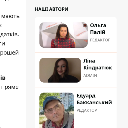
НАШІ АВТОРИ
і мають
к
Ольга
Палій
датків.
РЕДАКТОР
ти
 грошей
Ліна
Кіндратюк
ADMIN
ів
е пряме
Едуард
Бакканський
РЕДАКТОР