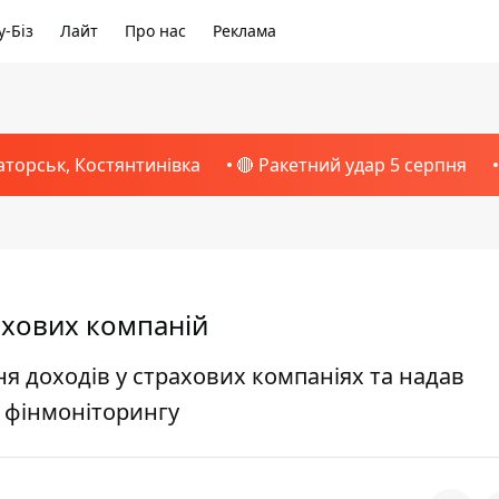
-Біз
Лайт
Про нас
Реклама
аторськ, Костянтинівка
🔴 Ракетний удар 5 серпня
ахових компаній
я доходів у страхових компаніях та надав
 фінмоніторингу