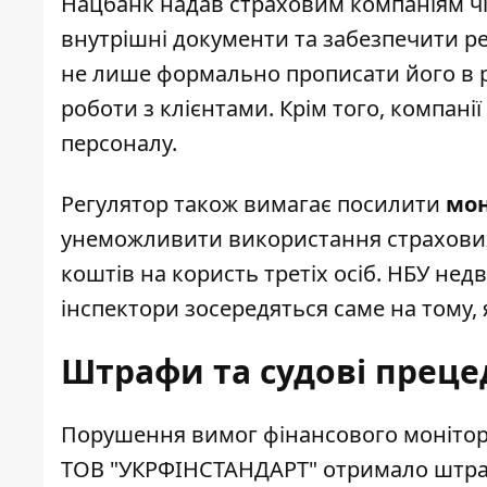
Нацбанк надав страховим компаніям чіт
внутрішні документи та забезпечити ре
не лише формально прописати його в р
роботи з клієнтами. Крім того, компані
персоналу.
Регулятор також вимагає посилити
мон
унеможливити використання страхових 
коштів на користь третіх осіб. НБУ нед
інспектори зосередяться саме на тому,
Штрафи та судові преце
Порушення вимог фінансового монітори
ТОВ "УКРФІНСТАНДАРТ" отримало штраф 