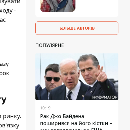
ізувати
ходу -
ас
БІЛЬШЕ АВТОРІВ
ПОПУЛЯРНЕ
азу
ірок
гу
10:19
 ринку.
Рак Джо Байдена
поширився на його кістки –
ов'язку