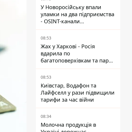
У Новоросійську впали
уламки на два підприємства
- OSINT-канали
припускають удар по порту
08:53
Жах у Харкові - Росія
вдарила по
багатоповерхівкам та парку,
є загиблі та поранені
08:53
Київстар, Водафон та
Лайфселл у рази підвищили
тарифи за час війни
08:34
Молочна продукція в
Україні дорожчає -