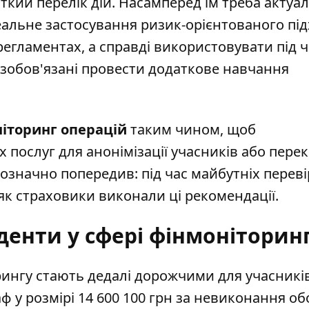
кий перелік дій. Насамперед їм треба актуал
альне застосування ризик-орієнтованого під
егламентах, а справді використовувати під ч
ї зобов'язані провести додаткове навчання
іторинг операцій
таким чином, щоб
послуг для анонімізації учасників або перек
возначно попередив: під час майбутніх перев
 як страховики виконали ці рекомендації.
денти у сфері фінмоніторин
нгу стають дедалі дорожчими для учасників
у розмірі 14 600 100 грн за невиконання об