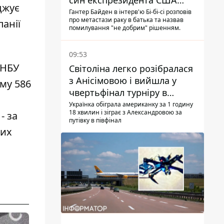
син експрезидента США
джує
розповів, що хвороба
Гантер Байден в інтерв'ю Бі-бі-сі розповів
про метастази раку в батька та назвав
панії
батька прогресує
помилування "не добрим" рішенням.
09:53
 НБУ
Світоліна легко розібралася
з Анісімовою і вийшла у
уму 586
чвертьфінал турніру в
Торонто
Українка обіграла американку за 1 годину
18 хвилин і зіграє з Александровою за
- за
путівку в півфінал
ких