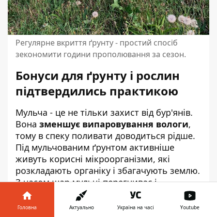
Регулярне вкриття ґрунту - простий спосіб
зекономити години прополювання за сезон.
Бонуси для ґрунту і рослин
підтвердились практикою
Мульча - це не тільки захист від бур'янів.
Вона
зменшує випаровування вологи
,
тому в спеку поливати доводиться рідше.
Під мульчованим ґрунтом активніше
живуть корисні мікроорганізми, які
розкладають органіку і збагачують землю.
З часом шар мульчі перегниває і
перетворюється на добриво - ґрунт стає
родючішим без жодних додаткових
Головна
Актуально
Україна на часі
Youtube