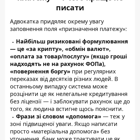
писати
Адвокатка придяляє окрему увагу
заповнення поля «призначення платежу»:
Найбільш ризиковані формулювання
— це «за крипту», «обмін валют»,
«оплата за товар/послугу» (якщо гроші
надходять не на рахунок ФОПа),
«повернення боргу»
при регулярних
переказах від десятків різних людей. В
останньому випадку система може
розцінити це як нелегальне кредитування
без ліцензії — і заблокувати рахунок ще до
того, як людина встигне щось пояснити.
Фрази зі словом «допомога»
— теж у
зоні підвищеної уваги. Якщо написати
просто «матеріальна допомога» без
уточнення, банк може трактувати це як