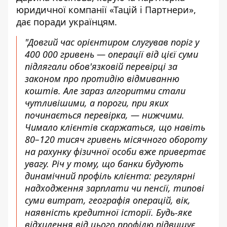
юридичної компанії «Тацій і Партнери»,
дає поради українцям.
"Довгий час орієнтиром слугував поріг у
400 000 гривень — операції від цієї суми
підлягали обов'язковій перевірці за
законом про протидію відмиванню
коштів. Але зараз алгоритми стали
чутливішими, а пороги, при яких
починається перевірка, — нижчими.
Чимало клієнтів скаржаться, що навіть
80–120 тисяч гривень місячного обороту
на рахунку фізичної особи вже привертає
увагу. Річ у тому, що банки будують
динамічний профіль клієнта: регулярні
надходження зарплати чи пенсії, типові
суми витрат, географія операцій, вік,
наявність кредитної історії. Будь-яке
відхилення від цього профілю підвищує