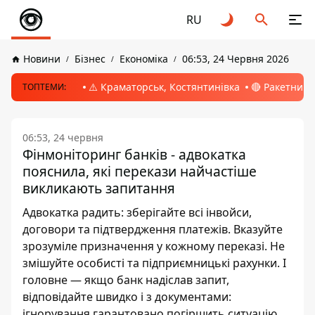
RU
Новини
Бізнес
Економіка
06:53, 24 Червня 2026
⚠️ Краматорськ, Костянтинівка
🔴 Ракетний 
ТОПТЕМИ:
06:53, 24 червня
Фінмоніторинг банків - адвокатка
пояснила, які перекази найчастіше
викликають запитання
Адвокатка радить: зберігайте всі інвойси,
договори та підтвердження платежів. Вказуйте
зрозуміле призначення у кожному переказі. Не
змішуйте особисті та підприємницькі рахунки. І
головне — якщо банк надіслав запит,
відповідайте швидко і з документами:
ігнорування гарантовано погіршить ситуацію