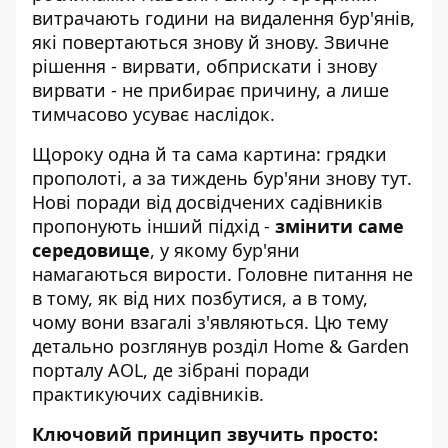
витрачають години на видалення бур'янів,
які повертаються знову й знову. Звичне
рішення - вирвати, обприскати і знову
вирвати - не прибирає причину, а лише
тимчасово усуває наслідок.
Щороку одна й та сама картина: грядки
прополоті, а за тиждень бур'яни знову тут.
Нові поради від досвідчених садівників
пропонують інший підхід -
змінити саме
середовище
, у якому бур'яни
намагаються вирости. Головне питання не
в тому, як від них позбутися, а в тому,
чому вони взагалі з'являються. Цю тему
детально розглянув
розділ Home & Garden
порталу AOL
, де зібрані поради
практикуючих садівників.
Ключовий принцип звучить просто: