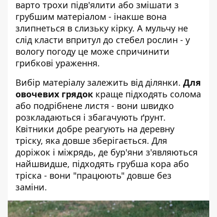
варто трохи підв'ялити або змішати з
грубшим матеріалом - інакше вона
злипнеться в слизьку кірку. А мульчу не
слід класти впритул до стебел рослин - у
вологу погоду це може спричинити
грибкові ураження.
Вибір матеріалу залежить від ділянки.
Для
овочевих грядок
краще підходять солома
або подрібнене листя - вони швидко
розкладаються і збагачують ґрунт.
Квітники добре реагують на деревну
тріску, яка довше зберігається. Для
доріжок і міжрядь, де бур'яни з'являються
найшвидше, підходять грубша кора або
тріска - вони "працюють" довше без
заміни.