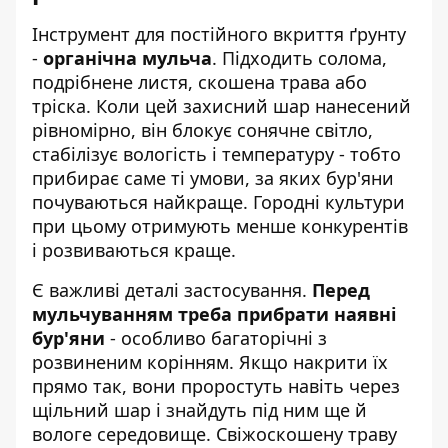
Інструмент для постійного вкриття ґрунту
-
органічна мульча
. Підходить солома,
подрібнене листя, скошена трава або
тріска. Коли цей захисний шар нанесений
рівномірно, він блокує сонячне світло,
стабілізує вологість і температуру - тобто
прибирає саме ті умови, за яких бур'яни
почуваються найкраще. Городні культури
при цьому отримують менше конкурентів
і розвиваються краще.
Є важливі деталі застосування.
Перед
мульчуванням треба прибрати наявні
бур'яни
- особливо багаторічні з
розвиненим корінням. Якщо накрити їх
прямо так, вони проростуть навіть через
щільний шар і знайдуть під ним ще й
вологе середовище. Свіжоскошену траву