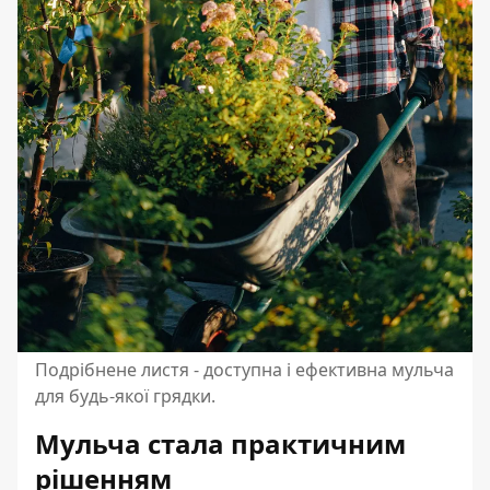
Подрібнене листя - доступна і ефективна мульча
для будь-якої грядки.
Мульча стала практичним
рішенням