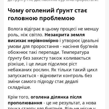
Чому оголений ґрунт стає
головною проблемою
Волога відіграє в цьому процесі не меншу
роль, ніж світло.
Незакрита земля
висихає нерівномірно
і утворює ідеальні
умови для проростання - насіння бур'янів
обожнює такі перепади. Температура
ґрунту без захисту також коливається
різкіше, і це лише підсилює ріст
небажаних рослин. Як тільки такий цикл
запускається - відновити контроль без
зміни самого підходу стає дедалі
складніше.
Крім того,
оголена ділянка після
прополювання
- це не результат, а нова
точка старту для бур'янів. Вільне місце у