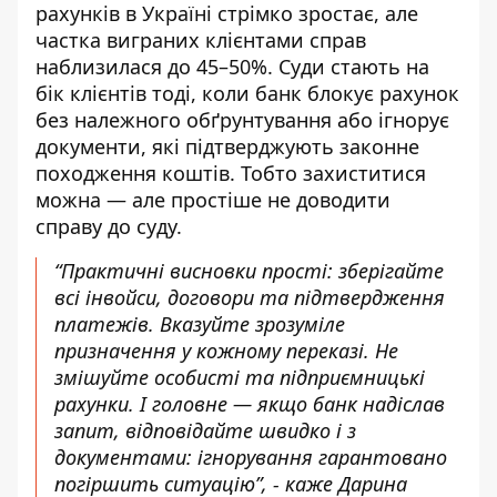
рахунків в Україні стрімко зростає, але
частка виграних клієнтами справ
наблизилася до 45–50%. Суди стають на
бік клієнтів тоді, коли банк блокує рахунок
без належного обґрунтування або ігнорує
документи, які підтверджують законне
походження коштів. Тобто захиститися
можна — але простіше не доводити
справу до суду.
“Практичні висновки прості: зберігайте
всі інвойси, договори та підтвердження
платежів. Вказуйте зрозуміле
призначення у кожному переказі. Не
змішуйте особисті та підприємницькі
рахунки. І головне — якщо банк надіслав
запит, відповідайте швидко і з
документами: ігнорування гарантовано
погіршить ситуацію”, - каже Дарина