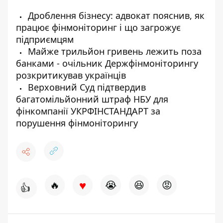
Дроблення бізнесу: адвокат пояснив, як
працює фінмоніторинг і що загрожує
підприємцям
Майже трильйон гривень лежить поза
банками - очільник Держфінмоніторингу
розкритикував українців
Верховний Суд підтвердив
багатомільйонний штраф НБУ для
фінкомпанії УКРФІНСТАНДАРТ за
порушення фінмоніторингу
♥
🔥
😭
😆
😡
👍