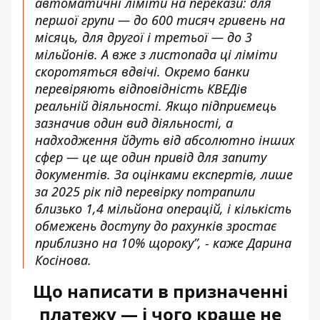
автоматичні ліміти на перекази: для
першої групи — до 600 тисяч гривень на
місяць, для другої і третьої — до 3
мільйонів. А вже з листопада ці ліміти
скоротяться вдвічі. Окремо банки
перевіряють відповідність КВЕДів
реальній діяльності. Якщо підприємець
зазначив один вид діяльності, а
надходження йдуть від абсолютно інших
сфер — це ще один привід для запиту
документів. За оцінками експертів, лише
за 2025 рік під перевірку потрапили
близько 1,4 мільйона операцій, і кількість
обмежень доступу до рахунків зростає
приблизно на 10% щороку”, - каже Дарина
Косінова.
Що написати в призначенні
платежу — і чого краще не