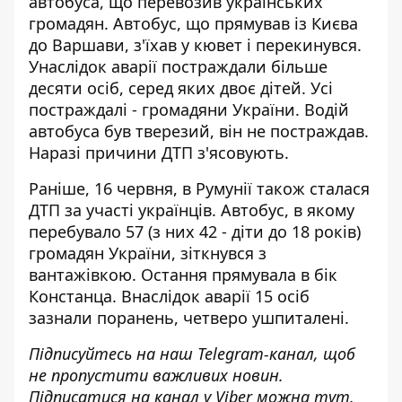
автобуса, що перевозив українських
громадян. Автобус, що прямував із Києва
до Варшави, з'їхав у кювет і перекинувся.
Унаслідок аварії
постраждали більше
десяти осіб, серед яких двоє дітей
. Усі
постраждалі - громадяни України. Водій
автобуса був тверезий, він не постраждав.
Наразі причини ДТП з'ясовують.
Раніше, 16 червня, в Румунії також сталася
ДТП за участі українців. Автобус, в якому
перебувало 57 (з них 42 - діти до 18 років)
громадян України,
зіткнувся з
вантажівкою
. Остання прямувала в бік
Констанца. Внаслідок аварії 15 осіб
зазнали поранень, четверо ушпиталені.
Підписуйтесь на наш
Telegram-канал
, щоб
не пропустити важливих новин.
Підписатися на канал у Viber можна
тут
.