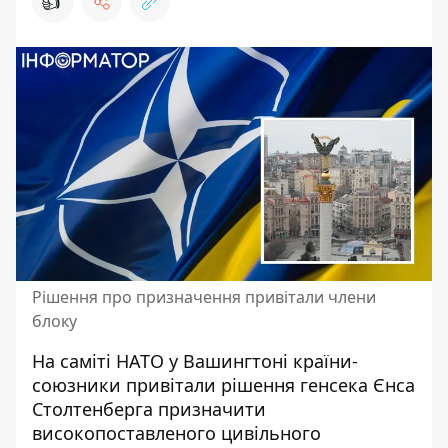
👍
Рішення про призначення привітали члени
блоку
На саміті НАТО у Вашингтоні країни-
союзники
привітали рішення генсека
Єнса
Столтенберга призначити
високопоставленого цивільного