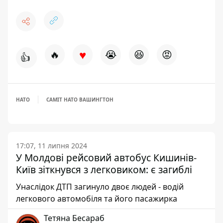
♥
🔥
😭
😆
😡
👍
НАТО
САМІТ НАТО ВАШИНГТОН
17:07, 11 липня 2024
У Молдові рейсовий автобус Кишинів-
Київ зіткнувся з легковиком: є загиблі
Унаслідок ДТП загинуло двоє людей - водій
легкового автомобіля та його пасажирка
Тетяна Бесараб