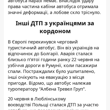
автобуса наразі немає. Внаслідок удару
права частина кабіни автобуса отримала
значні деформації, а лобове скло тріснуло.
Інші ДТП з українцями за
кордоном
В Європі перекинувся
черговий
туристичний автобус
. Він віз українців на
відпочинок до Болгарії. Аварія сталася
близько п'ятої години ранку 22 червня на
узбіччя дороги в Румунії, коли пасажири
спали. Постраждалих було ушпиталено,
інші очікують на евакуацію з місця
пригоди. Відомо, що автобус належав
туроператору "Албена Тревел Груп".
20 червня в Люблінському
воєводстві Польщі сталася ДТП за участю