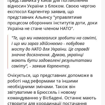
представника у Києві для поглиблення
відносин України з блоком. Своєю чергою
експосол Карпентер заявив, що
представник Альянсу "управлятиме
процесом оборонних інститутів доти, доки
Україна не стане членом НАТО".
"Те, що ми намагалися зробити на саміті,
і що ми зараз здійснюємо - побудова
мосту до НАТО для України. Це справді
значне досягнення. Думаю, українці
мають бути задоволені результатами
саміту", - заявив Карпентер.
Очікується, що представник допоможе в
роботі над реформами та іншими
необхідними змінами. Також він
звітуватиме в Брюссель і новому
командуванню у Вісбадені. Останнє мають
створити для координації постачання