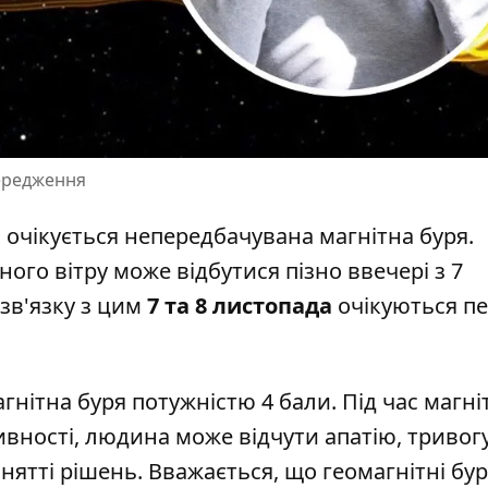
передження
 очікується
непередбачувана магнітна буря
.
ого вітру може відбутися пізно ввечері з 7
 зв'язку з цим
7 та 8 листопада
очікуються пе
гнітна буря потужністю 4 бали. Під час магні
ивності, людина може відчути апатію, тривогу
нятті рішень. Вважається, що геомагнітні бур