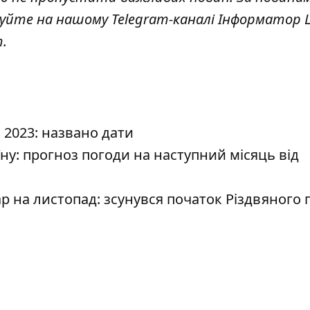
куйте на нашому Telegram-каналі
Інформатор L
т
.
і 2023: названо дати
у: прогноз погоди на наступний місяць від
на листопад: зсунувся початок Різдвяного 