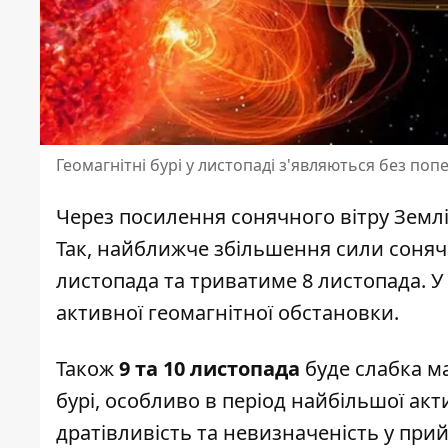
Геомагнітні бурі у листопаді з'являються без по
Через посилення сонячного вітру Землі
Так, найближче збільшення сили сонячн
листопада та триватиме 8 листопада. У
активної геомагнітної обстановки.
Також
9 та 10 листопада
буде слабка ма
бурі, особливо в період найбільшої акт
дратівливість та невизначеність у прий