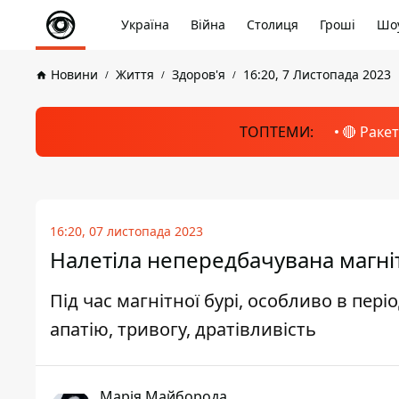
Україна
Війна
Столиця
Гроші
Шоу
Новини
Життя
Здоров'я
16:20, 7 Листопада 2023
ТОПТЕМИ:
🔴 Раке
16:20, 07 листопада 2023
Налетіла непередбачувана магніт
Під час магнітної бурі, особливо в пер
апатію, тривогу, дратівливість
Марія Майборода