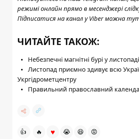
режимі онлайн прямо в месенджері слід
Підписатися на канал у Viber можна
ту
ЧИТАЙТЕ ТАКОЖ:
Небезпечні магнітні бурі у листопад
Листопад приємно здивує всю Україн
Укргідрометцентру
Правильний православний календар 
♥
👍
🔥
😭
😆
😡