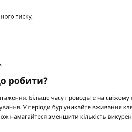
ного тиску,
.
о робити?
таження. Більше часу проводьте на свіжому п
ування. У періоди бур уникайте вживання ка
акож намагайтеся зменшити кількість викуре