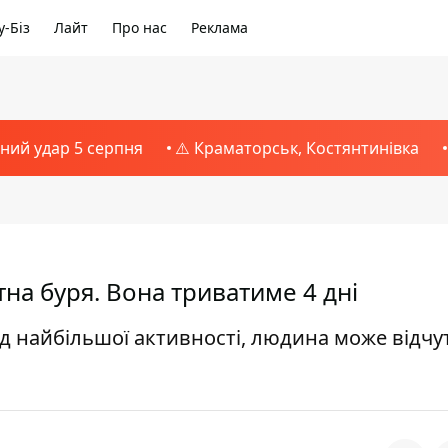
-Біз
Лайт
Про нас
Реклама
тний удар 5 серпня
⚠️ Краматорськ, Костянтинівка
на буря. Вона триватиме 4 дні
іод найбільшої активності, людина може відчу