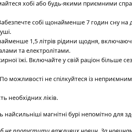
ймайтеся хобі або будь-якими приємними спр
Забезпечте собі щонайменше 7 годин сну на д
уші.
айменше 1,5 літрів рідини щодня, включаючи
алами та електролітами.
ирної їжі. Включайте у свій раціон більше с
 По можливості не спілкуйтеся із неприємни
ть необхідних ліків.
ь найсильніші магнітні бурі непомітно для зд
об не пропустити важливих новин. За новина