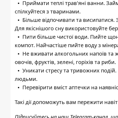
Приймати теплі трав'яні ванни. За
спілкуйтеся з тваринами.
Більше відпочивати та висипатися. 
Для якіснішого сну використовуйте бер
Пити більше чистої води. Пийте щон
компот. Найчастіше пийте воду з мінер
Не вживати алкогольних напоїв та ж
овочів, фруктів, зелені, горіхів та риби.
Уникати стресу та тривожних подій.
людьми.
Перевірити вміст аптечки на наявніс
Такі дії допоможуть вам пережити навіт
Підписуйтесь на наш
Telegram-канал
, щ