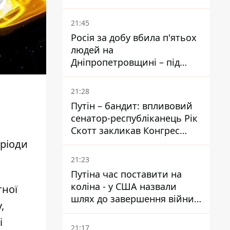
біль – він очолив народне
голосування
21:45
Росія за добу вбила п'ятьох
людей на
Дніпропетровщині – під
ударами опинилися п'ять
районів області
21:28
Путін – бандит: впливовий
сенатор-республіканець Рік
Скотт закликав Конгрес
притягнути РФ до
ріоди
відповідальності за війну в
21:23
Україні
Путіна час поставити на
коліна - у США назвали
тної
шлях до завершення війни -
,
National Security Journal
і
21:17