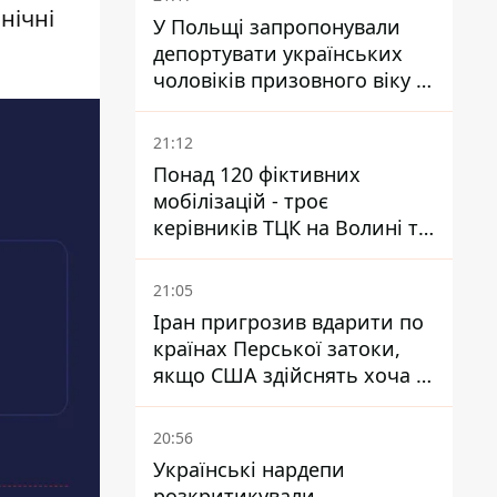
нічні
У Польщі запропонували
депортувати українських
чоловіків призовного віку -
кого це може торкнутися
21:12
Понад 120 фіктивних
мобілізацій - троє
керівників ТЦК на Волині та
Буковині отримали підозри
за фейкові звіти
21:05
Іран пригрозив вдарити по
країнах Перської затоки,
якщо США здійснять хоча б
одну атаку - Reuters
20:56
Українські нардепи
розкритикували