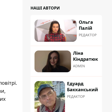
НАШІ АВТОРИ
Ольга
Палій
РЕДАКТОР
Ліна
Кіндратюк
ADMIN
овітрі.
Едуард
Бакканський
ви,
РЕДАКТОР
них