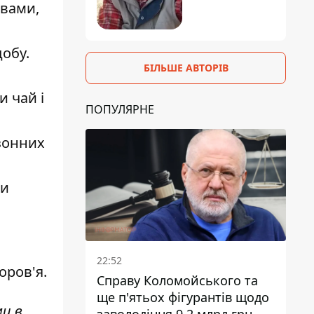
авами,
обу.
БІЛЬШЕ АВТОРІВ
 чай і
ПОПУЛЯРНЕ
езонних
ми
22:52
оров'я.
Справу Коломойського та
ще п'ятьох фігурантів щодо
ми в