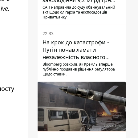
заволодіння 9,2 млрд грн
ПриватБанку скерували до
ive
.
САП направила до суду обвинувальний
акт щодо олігарха та експосадовців
суду
ПриватБанку
22:33
На крок до катастрофи -
Путін почав ламати
незалежність власного
Центробанку, змусивши
Bloomberg розкрив, як Кремль вперше
публічно продавив рішення регулятора
знизити базову ставку
щодо ставки.
посту