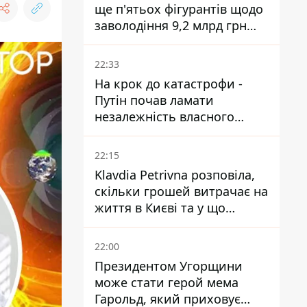
ще п'ятьох фігурантів щодо
заволодіння 9,2 млрд грн
ПриватБанку скерували до
суду
22:33
На крок до катастрофи -
Путін почав ламати
незалежність власного
Центробанку, змусивши
знизити базову ставку
22:15
Klavdia Petrivna розповіла,
скільки грошей витрачає на
життя в Києві та у що
вкладає мільйони
22:00
Президентом Угорщини
може стати герой мема
Гарольд, який приховує