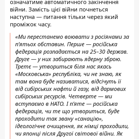
означатиме автоматичного закінчення
війни. Замість цієї війни почнеться
наступна — питання тільки через який
проміжок часу.
«Ми перестанемо воювати з росіянами за
п’ятьох обставин. Перше — російська
федерація розпадається на 25–30 держав.
Друге — у них забирають ядерну зброю.
Третє — утвориться біля нас якась
«Московська» республіка, чи не знаю, як
там вона буде називатися, відсічуть її
від сибірських нафти й газу, від дармових
сибірських ресурсів. Четверте — ми
вступаємо в НАТО. І п’яте — російська
федерація, чи те що утвориться, буде
проходити так звану «санацію»,
ідеологічне очищення, як німці проходили,
чи японці після Другої світової війни. Як