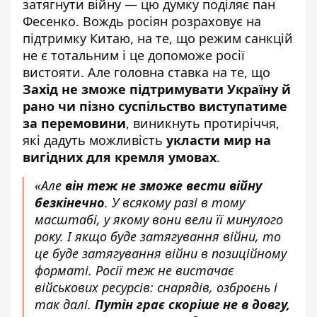
затягнути війну — цю думку поділяє пан
Фесенко. Вождь росіян розраховує на
підтримку Китаю, на те, що режим санкцій
не є тотальним і це допоможе росії
вистояти. Але головна ставка на те, що
Захід не зможе підтримувати Україну й
рано чи пізно суспільство виступатиме
за перемовини
, виникнуть протиріччя,
які дадуть можливість
укласти мир на
вигідних для кремля умовах
.
«Але
він теж не зможе вести війну
безкінечно
. У всякому разі в тому
масштабі, у якому вони вели її минулого
року. І якщо буде затягування війни, то
це буде затягування війни в позиційному
форматі. Росії теж не вистачає
військових ресурсів: снарядів, озброєнь і
так далі.
Путін грає скоріше не в довгу,