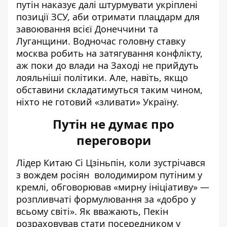
путін
наказує далі штурмувати укріплені
позиції ЗСУ
, аби отримати плацдарм для
завоювання всієї Донеччини та
Луганщини. Водночас головну ставку
москва робить на затягування конфлікту,
аж поки до влади на Заході не прийдуть
лояльніші політики. Але, навіть, якщо
обставини складатимуться таким чином,
ніхто не готовий «зливати» Україну.
Путін не думає про
переговори
Лідер Китаю Сі Цзіньпін, коли
зустрічався
з вождем росіян
володимиром путіним у
кремлі, обговорював «мирну ініціативу» —
розпливчаті формулювання за «добро у
всьому світі». Як вважають, Пекін
розраховував стати посередником у