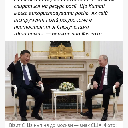
спиратися на ресурс росії. Що Китай
може використовувати росію, як свій
інструмент і свій ресурс саме в
протистоянні зі Сполученими
Штатами», — вважає пан Фесенко.
Візит Сі Цзіньпіня до москви — знак США. Фото: