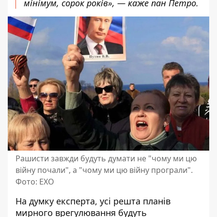
мінімум, сорок років», — каже пан Петро.
Рашисти завжди будуть думати не "чому ми цю
війну почали", а "чому ми цю війну програли".
Фото: ЕХО
На думку експерта, усі решта планів
мирного врегулювання будуть