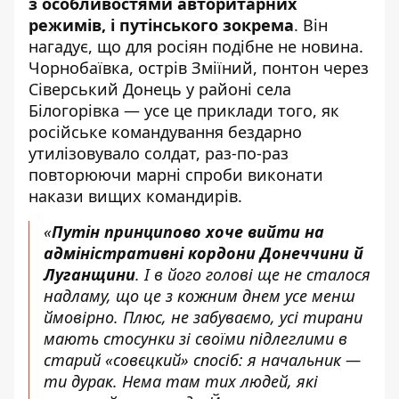
з особливостями авторитарних
режимів, і путінського зокрема
. Він
нагадує, що для росіян подібне не новина.
Чорнобаївка
,
острів Зміїний
, понтон через
Сіверський Донець у районі
села
Білогорівка
— усе це приклади того, як
російське командування бездарно
утилізовувало солдат, раз-по-раз
повторюючи марні спроби виконати
накази вищих командирів.
«
Путін принципово хоче вийти на
адміністративні кордони Донеччини й
Луганщини
. І в його голові ще не сталося
надламу, що це з кожним днем усе менш
ймовірно. Плюс, не забуваємо, усі тирани
мають стосунки зі своїми підлеглими в
старий «совєцкий» спосіб: я начальник —
ти дурак. Нема там тих людей, які