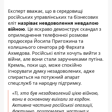
Експерт вважає, що в середовищі
російських управлінських та бізнесових
еліт
назріває невдоволення невдалою
війною
. Це яскраво демонструє
скандал з
оприлюднення телефонної розмови
продюсера Йосипа Пригожина та
колишнього сенатора рф Фархата
Ахмедова. Російські еліти хочуть вийти з
війни, але вони стали заручниками путіна.
Кремль, поки що, може спокійно
ігнорувати думку незадоволених, адже
спирається на потужний апарат
спецслужб та народну підтримку.
«Ті, хто був незадоволений цією війною,
вони в основному виїхали за кордон.
Активна частина російської опозиції,
фактично, розгромлена, частина у