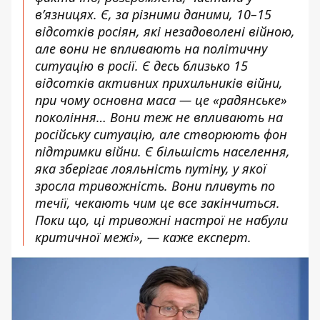
в’язницях. Є, за різними даними, 10–15
відсотків росіян, які незадоволені війною,
але вони не впливають на політичну
ситуацію в росії. Є десь близько 15
відсотків активних прихильників війни,
при чому основна маса — це «радянське»
покоління… Вони теж не впливають на
російську ситуацію, але створюють фон
підтримки війни. Є більшість населення,
яка зберігає лояльність путіну, у якої
зросла тривожність. Вони пливуть по
течії, чекають чим це все закінчиться.
Поки що, ці тривожні настрої не набули
критичної межі», — каже експерт.