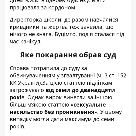
працювала за кордоном.
Директорка школи, де разом навчалися
кривдники та жертва теж заявила, що
нічого не знала. Буцімто, подія сталася під
час канікул.
Яке покарання обрав суд
Справа потрапила до суду
за
обвинуваченням у зґвалтуванні
(ч. 3 ст. 152
КК України).За цією статтею підліткам
загрожувало
від семи до дванадцяти
рокі
в
. Однак вирок винесли за іншою,
більш м’якою статтею «
сексуальне
насильство без проникнення
». У цьому
випадку могли дати максимум до семи
років.