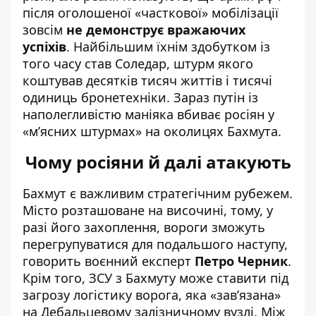
після оголошеної «часткової» мобілізації
зовсім
не демонструє вражаючих
успіхів
. Найбільшим їхнім здобутком із
того часу став Соледар, штурм якого
коштував десятків тисяч життів і тисячі
одиниць бронетехніки. Зараз путін із
наполегливістю маніяка вбиває росіян у
«м’ясних штурмах» на околицях Бахмута.
Чому росіяни й далі атакують
Бахмут є важливим стратегічним рубежем.
Місто розташоване на височині, тому, у
разі його захоплення, вороги зможуть
перегрупуватися для подальшого наступу,
говорить воєнний експерт
Петро Черник
.
Крім того, ЗСУ з Бахмуту може ставити під
загрозу логістику ворога, яка «зав’язана»
на Дебальцевому залізничному вузлі. Між