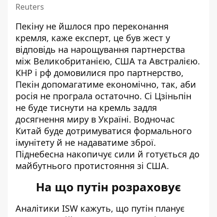
Reuters
Пекіну не йшлося про переконання
кремля, каже експерт, це був жест у
відповідь на нарощування партнерства
між Великобританією, США та Австралією.
КНР і рф домовилися про партнерство,
Пекін допомагатиме економічно, так, аби
росія не програла остаточно. Сі Цзіньпін
не буде тиснути на кремль задля
досягнення миру в Україні. Водночас
Китай буде дотримуватися формального
імунітету й не надаватиме зброї.
Піднебесна накопичує сили й готується до
майбутнього протистояння зі США.
На що путін розраховує
Аналітики ISW кажуть, що путін планує