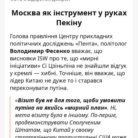
Москва як інструмент у руках
Пекіну
Голова правління Центру прикладних
політичних досліджень «Пента», політолог
Володимир Фесенко
вважає, що
висновки ISW про те, що «мирні
ініціативи» Сі Цзіньпіна
не знайшли відгук
у кремлі
— хибні. Точніше, він вважає, що
лідер Китаю не дуже то і старався
переконувати путіна.
«
Візит був не для того, щоби умовити
путіна на якийсь «мирний план»
. Ні,
мета візиту була в іншому. По-перше,
продемонструвати Сполученим
Штатам, що Китай у своєму
стратегічному протистоянні США може