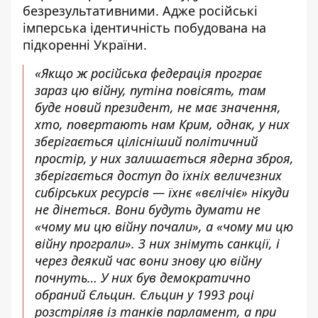
безрезультативними. Адже російські
імперська ідентичність побудована на
підкоренні України.
«Якщо ж російська федерація програє
зараз цю війну, путіна повісять, там
буде новий президент, не має значення,
хто, повертають нам Крим, однак, у них
зберігається цілісніший політичний
простір, у них залишається ядерна зброя,
зберігається доступ до їхніх величезних
сибірських ресурсів — їхнє «вєлічіє» нікуди
не дінеться. Вони будуть думати не
«чому ми цю війну почали», а «чому ми цю
війну програли». З них знімуть санкції, і
через деякий час вони знову цю війну
почнуть… У них був демократично
обраний Єльцин. Єльцин у 1993 році
розстріляв із танків парламент, а при