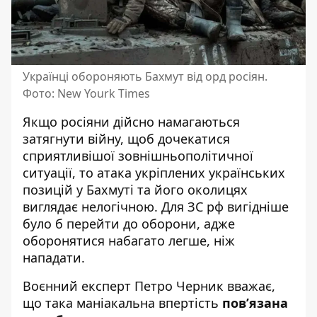
Українці обороняють Бахмут від орд росіян.
Фото: New Yourk Times
Якщо росіяни дійсно намагаються
затягнути війну, щоб дочекатися
сприятливішої зовнішньополітичної
ситуації, то атака укріплених українських
позицій у Бахмуті та його околицях
виглядає нелогічною. Для ЗС рф вигідніше
було б перейти до оборони, адже
оборонятися набагато легше, ніж
нападати.
Воєнний експерт Петро Черник вважає,
що така маніакальна впертість
пов’язана