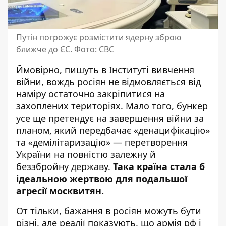
Путін погрожує розмістити ядерну зброю
ближче до ЄС. Фото: СВС
Ймовірно, пишуть в Інституті вивчення
війни, вождь росіян не відмовляється від
наміру остаточно закріпитися на
захоплених територіях. Мало того, бункер
усе ще претендує на завершення війни за
планом, який передбачає «денацифікацію»
та «демілітаризацію» — перетворення
України на повністю залежну й
беззбройну державу.
Така країна стала б
ідеальною жертвою для подальшої
агресії москвитян.
От тільки, бажання в росіян можуть бути
різні, але реалії показують, що армія рф і