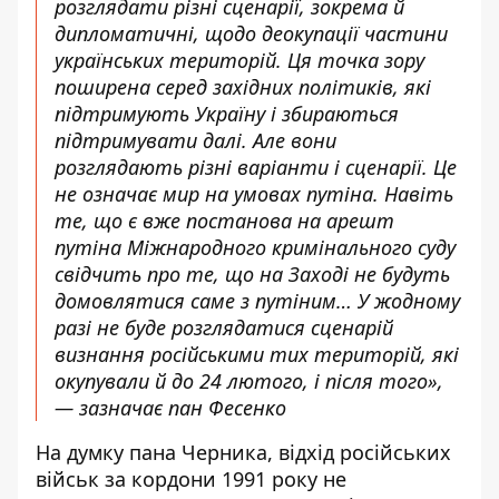
розглядати різні сценарії, зокрема й
дипломатичні, щодо деокупації частини
українських територій. Ця точка зору
поширена серед західних політиків, які
підтримують Україну і збираються
підтримувати далі. Але вони
розглядають різні варіанти і сценарії. Це
не означає мир на умовах путіна. Навіть
те, що є вже постанова на арешт
путіна Міжнародного кримінального суду
свідчить про те, що на Заході не будуть
домовлятися саме з путіним… У жодному
разі не буде розглядатися сценарій
визнання російськими тих територій, які
окупували й до 24 лютого, і після того»,
— зазначає пан Фесенко
На думку пана Черника, відхід російських
військ за кордони 1991 року не