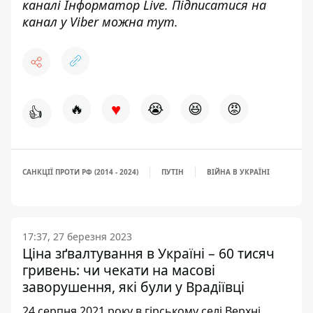
каналі
Інформатор Live
. Підписатися на
канал у Viber можна
тут
.
♥
🔥
😭
😆
😡
👍
САНКЦІЇ ПРОТИ РФ (2014 - 2024)
ПУТІН
ВІЙНА В УКРАЇНІ
17:37, 27 березня 2023
Ціна зґвалтування в Україні – 60 тисяч
гривень: чи чекати на масові
заворушення, які були у Врадіївці
24 серпня 2021 року в гірському селі Верхні