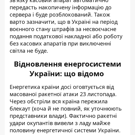
зв'язку касовий апарат автоматично
передасть накопичену інформацію до
сервера і буде розблокований. Також
варто зазначити, що в Україні на період
воєнного стану штрафів за несвоєчасне
подання податкової накладної або роботу
без касових апаратів при виключенні
світла не буде.
Відновлення енергосистеми
України: що відомо
Енергетика країни досі оговтується від
масованої ракетної атаки 23 листопада.
Через обстріли вся країна пережила
блекаут (хоча й не повний, як уточнюють
представники влади). Фактично ракетні
удари
окупантів вивели з ладу майже
половину
енергетичної системи України.