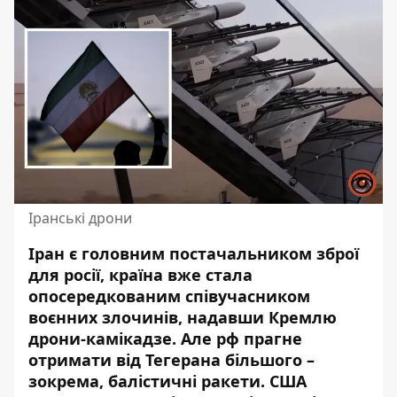
Іранські дрони
Іран є головним постачальником зброї
для росії, країна вже стала
опосередкованим співучасником
воєнних злочинів, надавши Кремлю
дрони-камікадзе. Але
рф прагне
отримати від Тегерана більшого
–
зокрема, балістичні ракети. США