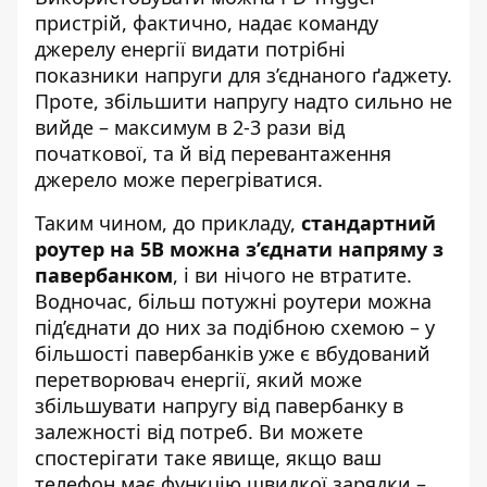
пристрій, фактично, надає команду
джерелу енергії видати потрібні
показники напруги для з’єднаного ґаджету.
Проте, збільшити напругу надто сильно не
вийде – максимум в 2-3 рази від
початкової, та й від перевантаження
джерело може перегріватися.
Таким чином, до прикладу,
стандартний
роутер на 5В можна з’єднати напряму з
павербанком
, і ви нічого не втратите.
Водночас, більш потужні роутери можна
під’єднати до них за подібною схемою – у
більшості павербанків уже є вбудований
перетворювач енергії, який може
збільшувати напругу від павербанку в
залежності від потреб. Ви можете
спостерігати таке явище, якщо ваш
телефон має функцію швидкої зарядки –