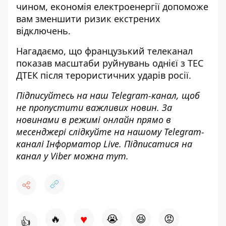
чином, економія електроенергії допоможе
вам зменшити ризик екстрених
відключень.
Нагадаємо, що
французький телеканал
показав масштаби руйнувань однієї з ТЕС
ДТЕК після терористичних ударів росії
.
Підписуйтесь на наш
Telegram-канал
, щоб
не пропустити важливих новин. За
новинами в режимі онлайн прямо в
месенджері слідкуйте на нашому Telegram-
каналі
Інформатор Live
. Підписатися на
канал у Viber можна
тут
.
♥
🔥
😭
😆
😡
👍