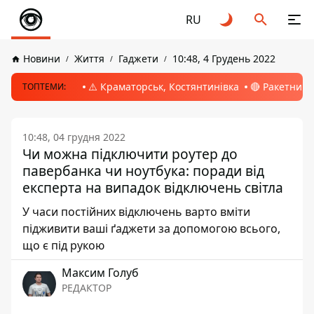
RU
Новини
Життя
Гаджети
10:48, 4 Грудень 2022
⚠️ Краматорськ, Костянтинівка
🔴 Ракетний 
ТОПТЕМИ:
10:48, 04 грудня 2022
Чи можна підключити роутер до
павербанка чи ноутбука: поради від
експерта на випадок відключень світла
У часи постійних відключень варто вміти
підживити ваші ґаджети за допомогою всього,
що є під рукою
Максим Голуб
РЕДАКТОР