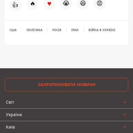
♥
🔥
😭
😆
😡
👍
США
ПОЛІТИКА
РОСІЯ
ІРАН
ВІЙНА В УКРАЇНІ
ЗАПРОПОНУВАТИ НОВИНУ
Світ
Україна
Київ