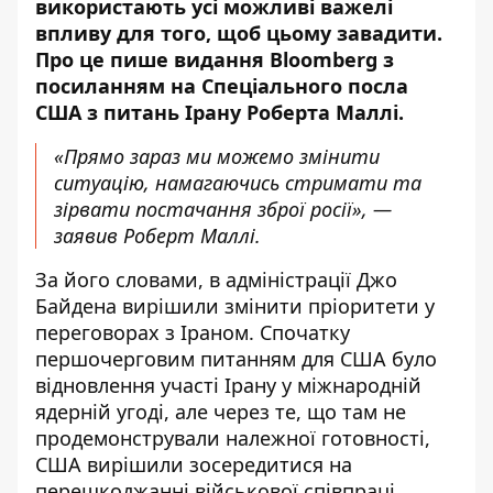
використають усі можливі важелі
впливу для того, щоб цьому завадити.
Про це пише видання
Bloomberg
з
посиланням на Спеціального посла
США з питань Ірану Роберта Маллі.
«Прямо зараз ми можемо змінити
ситуацію, намагаючись стримати та
зірвати постачання зброї росії», —
заявив Роберт Маллі.
За його словами, в адміністрації Джо
Байдена вирішили змінити пріоритети у
переговорах з Іраном. Спочатку
першочерговим питанням для США було
відновлення участі Ірану у міжнародній
ядерній угоді, але через те, що там не
продемонстрували належної готовності,
США вирішили зосередитися на
перешкоджанні військової співпраці