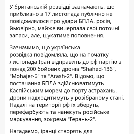
У британській розвідці зазначають, що
приблизно з 17 листопада публічно не
повідомлялося про удари БПЛА. росія,
ймовірно, майже
вичерпала
свої поточні
запаси, але, шукатиме поповнення.
Зазначимо, що українська
розвідка повідомляла, що на початку
листопада Іран відправить до рф партію з
понад 200 бойових дронів "Shahed-136",
"Mohajer-6" та "Arash-2". Відомо, що
постачання БПЛА здійснюватимуть
Каспійським морем до порту астрахань.
Дрони надходитимуть у розібраному стані.
Надалі на території рф їх зберуть,
перефарбують та нанесуть російське
маркування, зокрема "Герань-2".
Нагадаємо, іранці
створять для