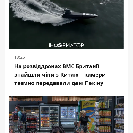
13:26
На розвіддронах ВМС Британії
знайшли чіпи з Китаю – камери
таємно передавали дані Пекіну