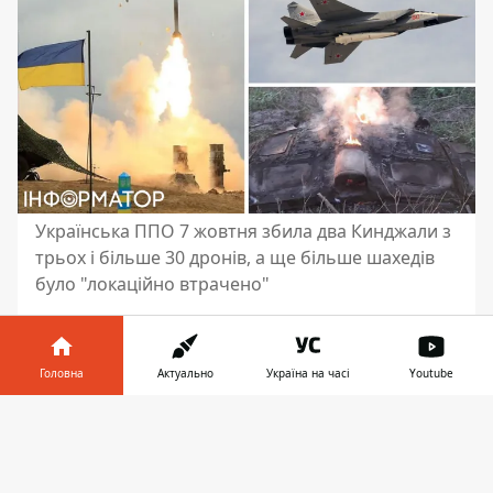
Українська ППО 7 жовтня збила два Кинджали з
трьох і більше 30 дронів, а ще більше шахедів
було "локаційно втрачено"
Вранці 7 жовтня українські сили
протиповітряної оборони
збили над
Головна
Актуально
Україна на часі
Youtube
Києвом
дві аеробалістичні ракети Х-47
"Кинджал". Ще один Кинджал влучив у
Інформатор у
Завантажити
районі аеродрому Старокостянтинів у
телефоні
👉
Хмельницькій області. Усього
радіотехнічними військами ПС ЗСУ вночі