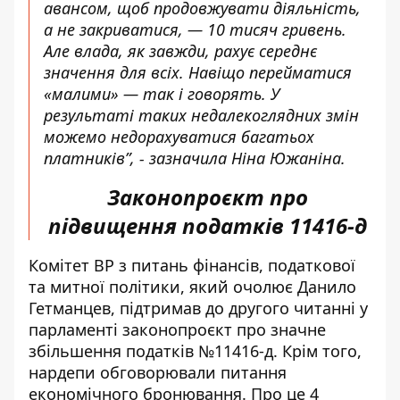
авансом, щоб продовжувати діяльність,
а не закриватися, — 10 тисяч гривень.
Але влада, як завжди, рахує середнє
значення для всіх. Навіщо перейматися
«малими» — так і говорять. У
результаті таких недалекоглядних змін
можемо недорахуватися багатьох
платників”, - зазначила Ніна Южаніна.
Законопроєкт про
підвищення податків 11416-д
Комітет ВР з питань фінансів, податкової
та митної політики, який очолює Данило
Гетманцев, підтримав до другого читанні у
парламенті
законопроєкт про значне
збільшення податків №11416-д
. Крім того,
нардепи обговорювали питання
економічного бронювання. Про це 4