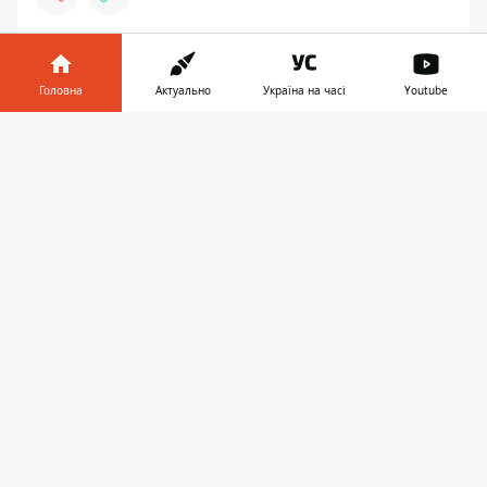
ФУТБОЛ
Головна
Актуально
Україна на часі
Youtube
Інформатор у
Завантажити
телефоні
👉
13:32, 25 листопада 2023
НОВІ ОБЛИЧЧЯ БУНДЕСЛІГИ: ЗА
КИМ СЛІДКУВАТИ ПРОСТО ЗАРАЗ