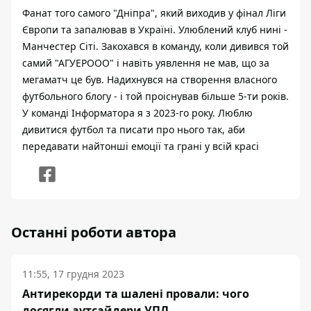
Фанат того самого "Дніпра", який виходив у фінал Ліги
Європи та запалював в Україні. Улюблений клуб нині -
Манчестер Сіті. Закохався в команду, коли дивився той
самий "АГУЕРООО" і навіть уявлення не мав, що за
мегаматч це був. Надихнувся на створення власного
футбольного блогу - і той проіснував більше 5-ти років.
У команді Інформатора я з 2023-го року. Люблю
дивитися футбол та писати про нього так, аби
передавати найтонші емоції та грані у всій красі
Останні роботи автора
11:55, 17 грудня 2023
Антирекорди та шалені провали: чого
досягли аутсайдери УПЛ