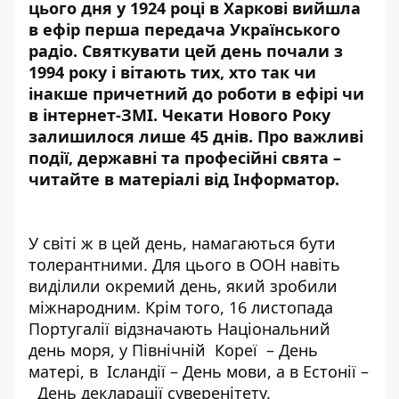
цього дня у 1924 році в Харкові вийшла
в ефір перша передача Українського
радіо. Святкувати цей день почали з
1994 року і вітають тих, хто так чи
інакше причетний до роботи в ефірі чи
в інтернет-ЗМІ. Чекати Нового Року
залишилося лише 45 днів. Про важливі
події, державні та професійні свята –
читайте в матеріалі від
Інформатор.
У світі ж в цей день, намагаються бути
толерантними. Для цього в ООН навіть
виділили окремий день, який зробили
міжнародним. Крім того, 16 листопада
Португалії відзначають Національний
день моря, у Північній Кореї – День
матері, в Ісландії – День мови, а в Естонії –
День декларації суверенітету.