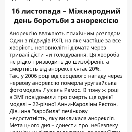
16 листопада – Міжнародний
день боротьби з анорексією
Анорексію вважають психічним розладом.
Один з підвидів РХП, на яке частіше за все
хворіють неповнолітні дівчата через
тривалі дієти чи голодування. Ця хвороба
не рідко призводить до шизофренії, а
смертність від анорексії сягає 20%.
Так, у 2006 році від серцевого нападу через
нервову анорексію померла уругвайська
фотомодель Луісель Рамос. В тому ж році
в ЗМІ повідомили про смерть ще однієї
моделі – 22-річної Анни-Каролінм Рестон.
Дівчина “заробила” печінкову
недостатність, яку викликала анорексія.
Мета цього дня – донести про небезпеку