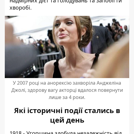
надмірних дієт та голодувань та запобігти
хворобі.
У 2007 році на анорексію захворіла Анджеліна
Джолі, здорову вагу акторці вдалося повернути
лише за 4 роки.
Які історичні події стались в
цей день
1918 - Угорщина здобула незалежність від