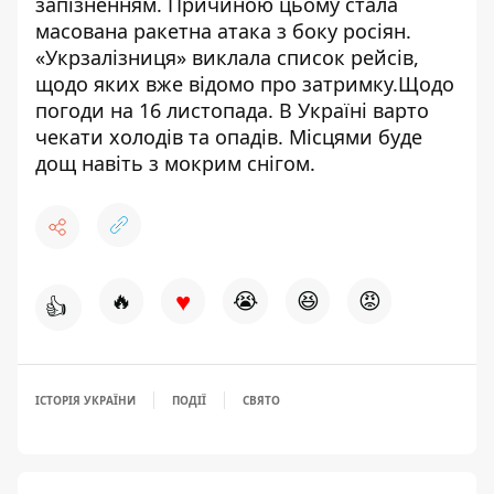
запізненням. Причиною цьому стала
масована ракетна атака з боку росіян.
«Укрзалізниця» виклала список рейсів,
щодо яких вже відомо про затримку.
Щодо
погоди на 16 листопада. В Україні варто
чекати холодів та опадів.
Місцями буде
дощ навіть з мокрим снігом.
♥
🔥
😭
😆
😡
👍
ІСТОРІЯ УКРАЇНИ
ПОДІЇ
СВЯТО