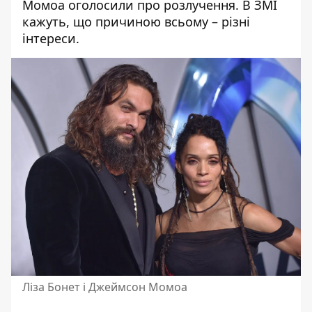
Момоа оголосили про розлучення. В ЗМІ
кажуть, що причиною всьому – різні
інтереси.
Ліза Бонет і Джеймсон Момоа