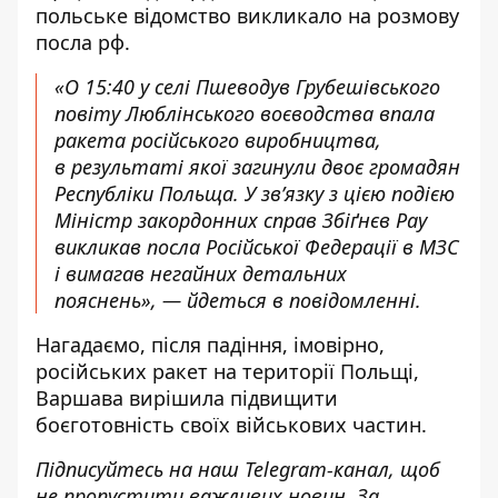
польське відомство викликало на розмову
посла рф.
«О 15:40 у селі Пшеводув Грубешівського
повіту Люблінського воєводства впала
ракета російського виробництва,
в результаті якої загинули двоє громадян
Республіки Польща. У зв’язку з цією подією
Міністр закордонних справ Збіґнєв Рау
викликав посла Російської Федерації в МЗС
і вимагав негайних детальних
пояснень», —
йдеться в повідомленні.
Нагадаємо, після падіння, імовірно,
російських ракет на території Польщі,
Варшава вирішила підвищити
боєготовність своїх військових частин.
Підписуйтесь на наш
Telegram-канал
, щоб
не пропустити важливих новин. За