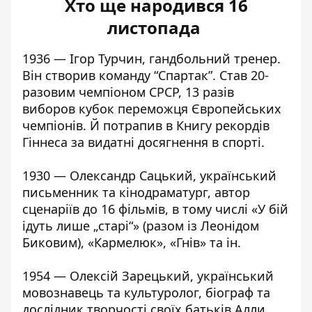
Хто ще народився 16
листопада
1936 — Ігор Турчин, гандбольний тренер.
Він створив команду “Спартак”. Став 20-
разовим чемпіоном СРСР, 13 разів
виборов кубок переможця Європейських
чемпіонів. Й потрапив в Книгу рекордів
Гіннеса за видатні досягнення в спорті.
1930 — Олександр Сацький, український
письменник та кінодраматург, автор
сценаріїв до 16 фільмів, в тому числі «У бій
ідуть лише „старі“» (разом із Леонідом
Биковим), «Кармелюк», «Гнів» та ін.
1954 — Олексій Зарецький, український
мовознавець та культуролог, біограф та
дослідник творчості своїх батьків Алли