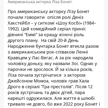
Американська акторка Ліза Бонет.
Про американську акторку Лізу Бонет
почали говорити опісля ролі Деніз
Хакстейбл – у ситкомі «Шоу Косбі» (1984–
1992). Цей комедійний серіал приніс
дівчині “Еммі” за кращу жіночі роль
другого плану. На свій 20-й День
Народження бунтарка Бонет втекла разом
з американським рок-співаком Ленні
Кравіцем у Лас-Вегас. А за рік народила
чоловіку доньку, яку назвали Зої. Однак у
парочки не зрослося. Й за кілька років,
Ліза почала зустрічатися з актором
Джейсоном Момоа, чоловік грав Хала
Дрого в серіалі “Гра престолів”. Після 12
років зустрічань та двох дітей, пара
нарешті одружилася. Але життя в шлюбі
тривало не довго, бо вже 2022 року Бонет і