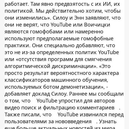
работает. Там явно предвзятость с их ИИ, их
политикой. Мы действительно хотим, чтобы
они изменились». Силоу и Энн заявляют, что
они не верят, что YouTube или Воичицки
являются гомофобами или намеренно
используют предполагаемые гомофобные
практики. Они специально добавляют, что
это не из-за определенных политик YouTube
или «отсутствия программ для смягчения
алгоритмической дискриминации». «Это
просто результат вероятностного характера
классификаторов машинного обучения,
используемых ботом демонетизации», -
добавляет доклад Силоу. Раннее мы сообщали
о том, что
YouTube упростил для авторов
видео поиск и фильтрацию комментариев
.
Также писали, что
YouTube извинился перед
пользователями за нововведения
. Узнать
еще больше актуальных новостей из мира