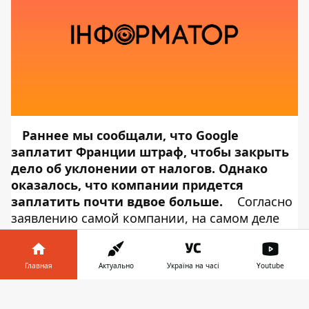
Раннее мы сообщали, что
Google
заплатит Франции штраф, чтобы закрыть
дело об уклонении от налогов
. Однако
оказалось, что компании придется
заплатить почти вдвое больше.
Согласно
заявлению самой компании, на самом деле
сумма гораздо больше. Дело в том, что в
первом сообщении речь шла только о
штрафе, но поисковому гиганту придется
Главная
Актуально
Україна на часі
Youtube
заплатить и налог, от которого он
Информатор в
безуспешно пытался уклониться. Об этом
Скачать