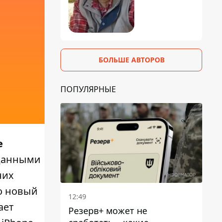
БОЛЬШЕ АВТОРОВ
ПОПУЛЯРНЫЕ
е
данными
них
но новый
12:49
ает
Резерв+ может не