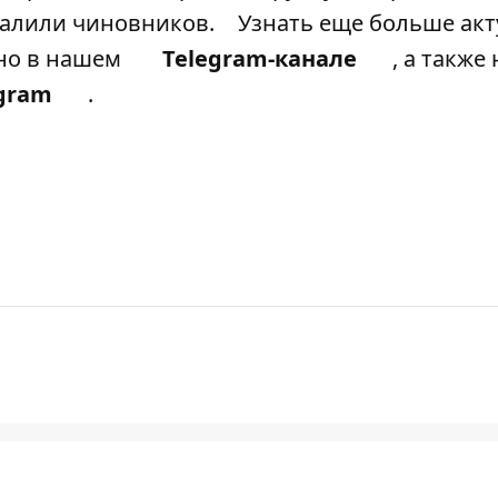
валили чиновников.
Узнать еще больше ак
жно в нашем
Telegram-канале
, а также
gram
.