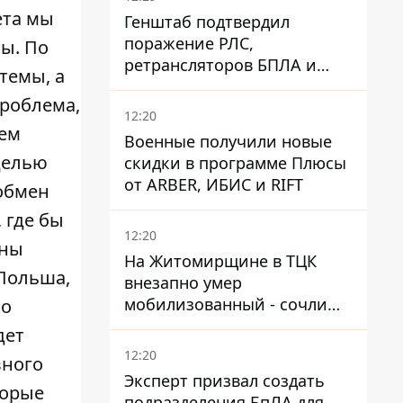
ета мы
Генштаб подтвердил
поражение РЛС,
зы. По
ретрансляторов БПЛА и
темы, а
других военных объектов
проблема,
РФ в Крыму и на юге
12:20
ем
Военные получили новые
 целью
скидки в программе Плюсы
от ARBER, ИБИС и RIFT
обмен
 где бы
12:20
тны
На Житомирщине в ТЦК
 Польша,
внезапно умер
мобилизованный - сочли
но
годным и сразу
дет
остановилось сердце
12:20
вного
Эксперт призвал создать
торые
подразделения БпЛА для