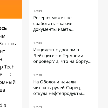
при смерти в тюрьме, где
его пытали и делали
12:49
инъекции
Резерв+ может не
сработать – какие
ось
документы иметь
мужчинам, чтобы не
ым
попасть в ТЦК
Востока
12:44
Инцидент с дроном в
унт
Лейпциге – в Германии
н
опровергли, что на борту
р Tech
украинского самолета были
оружие и боеприпасы
е
:
12:38
На Оболони начали
номный
чистить ручей Сырец,
ша
откуда нефтепродукты
попадали в озера
dia
12:29