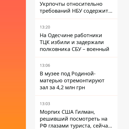
Укрпочты относительно
требований НБУ содержит
серьезные нестыковки –
депутат Ольга Василевская-
13:20
Смаглюк
На Одесчине работники
ТЦК избили и задержали
полковника СБУ – военный
13:06
В музее под Родиной-
матерью отремонтируют
зал за 4,2 млн грн
13:03
Морпих США Гилман,
решивший посмотреть на
РФ глазами туриста, сейчас