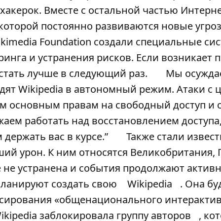
хакерок. Вместе с остальной частью Интерн
 которой постоянно развиваются новые угро
kimedia Foundation создали специальные сис
ринга и устранения рисков. Если возникает 
стать лучше в следующий раз.
Мы осужда
одят Wikipedia в автономный режим. Атаки с
м основным правам на свободный доступ и 
аем работать над восстановлением доступа,
 держать вас в курсе.”
Также стали извес
ий урон. К ним относятся Великобритания,
е не устранена и события продолжают актив
планируют создать свою
Wikipedia
. Она бу
нсирования «общенационального интеракти
ikipedia заблокировала группу авторов
, ко