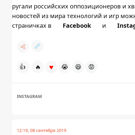
ругали российских оппозиционеров и х
новостей из мира технологий и игр мо
страничках в
Facebook
и
Insta
♥
👍
🔥
😭
😆
😡
INSTAGRAM
12:19, 08 сентября 2019