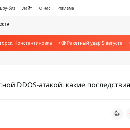
Шоу-биз
Лайт
О нас
Реклама
 2019
торск, Константиновка
🔴 Ракетный удар 5 августа
осной DDOS-атакой: какие последстви
👍