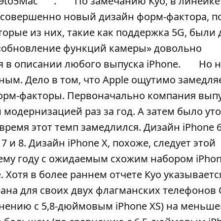
9to5Mac
.
По замечанию Куо, в линейке
: совершенно новый дизайн форм-фактора, 
орые из них, такие как поддержка 5G, были 
 «обновление функций камеры» довольно
я в описании любого выпуска iPhone.
Но 
ным. Дело в том, что Apple ощутимо замедля
форм-факторы. Первоначально компания вып
ой модернизацией раз за год. А затем было у
 время этот темп замедлился. Дизайн iPhone 
7 и 8. Дизайн iPhone X, похоже, следует этой
ему году с ожидаемым схожим набором iPhon
Хотя в более раннем отчете Куо указывается
рана для своих двух флагманских телефонов 
внению с 5,8-дюймовым iPhone XS) на меньш