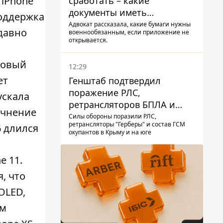
 iPhone
сработать – какие
документы иметь
поддержка
мужчинам, чтобы не
Адвокат рассказала, какие бумаги нужны
давно
военнообязанным, если приложение не
попасть в ТЦК
открывается.
новый
12:29
ет
Генштаб подтвердил
поражение РЛС,
ускала
ретрансляторов БПЛА и
точнение
других военных объектов
Силы обороны поразили РЛС,
ретрансляторы "Герберы" и состав ГСМ
6 длился
РФ в Крыму и на юге
окупантов в Крыму и на юге
e 11.
, что
OLED,
ем