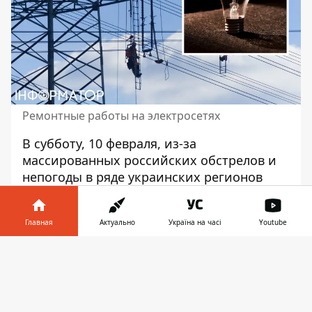
Ремонтные работы на электросетях
В субботу, 10 февраля, из-за
массированных российских обстрелов и
непогоды
в ряде украинских регионов
отсутствует электроэнергия
. Худшая
ситуация в городе Харьков, где из-за
Главная
Актуально
Україна на часі
Youtube
российской атаки без света остались
сотни потребителей, а также на
Информатор в
Скачать
Закарпатье и Прикарпатье. Причинами
телефоне
👉
отключения света в этих регионах стало, в
частности, ненастье