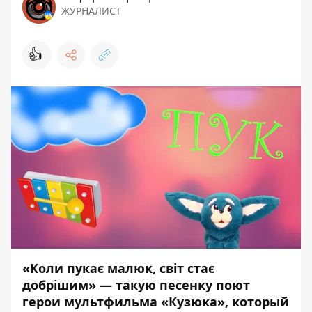
ЖУРНАЛИСТ
👍
«Коли пукає малюк, світ стає
добрішим» — такую песенку поют
герои мультфильма «Кузюка», который