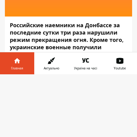
Российские наемники на Донбассе за
последние сутки три раза нарушили
режим прекращения огня. Кроме того,
украинские военные получили
ранения из-за подрыва на неизвестной
взрывчатке
Главная
Актуально
Україна на часі
Youtube
Об этом сообщает
Информатор
со
Информатор в
ссылкой на штаб
ООС.
Скачать
телефоне
👉
Боевики стреляли вблизи Новолуганского,
Верхнеторецкого и Авдеевки. Боевых
потерь и ранений в результате вражеских
выстрелов среди украинских защитников
нет.
В районе населенного пункта Орехово во