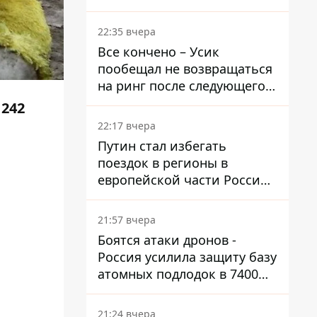
Осетию – страны НАТО
обеспокоены
22:35 вчера
Все кончено – Усик
пообещал не возвращаться
на ринг после следующего
боя
 242
22:17 вчера
Путин стал избегать
поездок в регионы в
европейской части России,
куда регулярно долетают
дроны
21:57 вчера
Боятся атаки дронов -
Россия усилила защиту базу
атомных подлодок в 7400
км от Украины
21:24 вчера