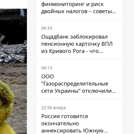
финмониторинг и риск
двойных налогов – советы
украинцам в Польше
06:33
Ощадбанк заблокировал
пенсионную карточку ВПЛ
из Кривого Рога - что
решил суд
06:13
ООО
"Газораспределительные
сети Украины" отключили
львовянке газ - что решил
суд
22:56 вчера
Россия готовится
окончательно
аннексировать Южную