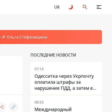
UK
🔎 Ольга Стефанишина
ПОСЛЕДНИЕ НОВОСТИ
07:14
Одесситка через Укрпочту
оплатила штрафы за
нарушение ПДД, а затем ее
счета заблокировали - в
чем причина и что решил
06:53
суд
Международный