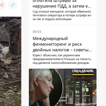
оплатила штрафы за
нарушение ПДД, а затем ее
счета заблокировали - в
Суд отказал женщине, которая обвинила
почтового оператора в потере штрафа из-
чем причина и что решил
за смс и подала апелляцию
суд
06:53
Международный
финмониторинг и риск
двойных налогов – советы
украинцам в Польше
Юрист объяснил, как украинским
предпринимателям в Польше не попасть
под двойное налогообложение доходов.