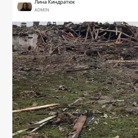
Лина Киндратюк
ADMIN