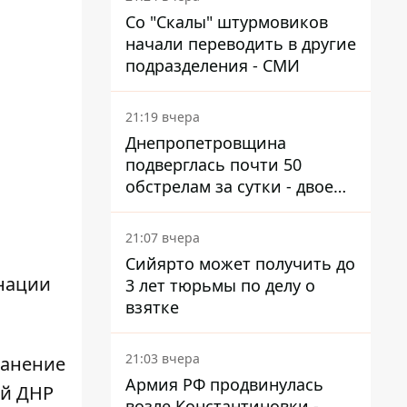
Со "Скалы" штурмовиков
начали переводить в другие
подразделения - СМИ
21:19 вчера
Днепропетровщина
подверглась почти 50
обстрелам за сутки - двое
погибших, шесть
пострадавших
21:07 вчера
Сийярто может получить до
онации
3 лет тюрьмы по делу о
взятке
21:03 вчера
ранение
Армия РФ продвинулась
ой ДНР
возле Константиновки -