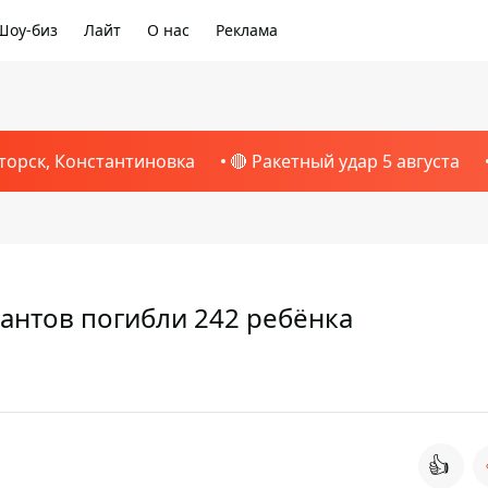
Шоу-биз
Лайт
О нас
Реклама
торск, Константиновка
🔴 Ракетный удар 5 августа
пантов погибли 242 ребёнка
👍