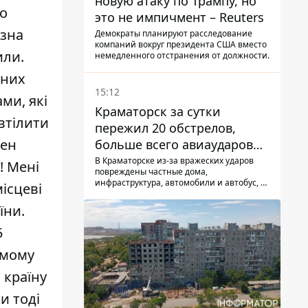
новую атаку по Трампу, но
мо
это не импичмент – Reuters
езна
Демократы планируют расследование
компаний вокруг президента США вместо
или.
немедленного отстранения от должности.
пних
15:12
ми, які
Краматорск за сутки
втілити
пережил 20 обстрелов,
жен
больше всего авиаударов
КАБ-250
В Краматорске из-за вражеских ударов
! Мені
повреждены частные дома,
инфраструктура, автомобили и автобус, а
ісцеві
всего за сутки на Донетчине погиб один
человек и еще 15 получили ранения
їни.
5
амому
 країну
и тоді