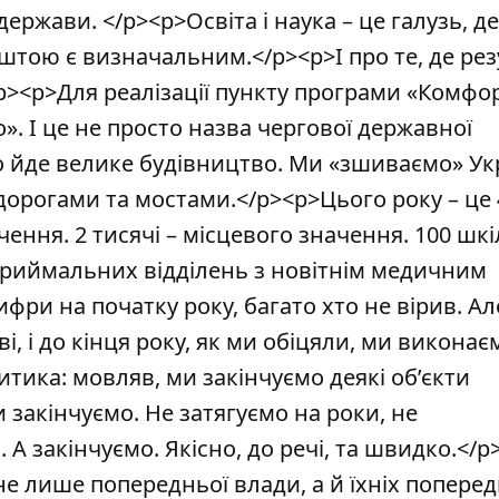
ержави. </p><p>Освіта і наука – це галузь, де
штою є визначальним.</p><p>І про те, де рез
p><p>Для реалізації пункту програми «Комфо
». І це не просто назва чергової державної
но йде велике будівництво. Ми «зшиваємо» Укр
дорогами та мостами.</p><p>Цього року – це 
ення. 2 тисячі – місцевого значення. 100 шкі
0 приймальних відділень з новітнім медичним
фри на початку року, багато хто не вірив. Ал
ві, і до кінця року, як ми обіцяли, ми виконає
итика: мовляв, ми закінчуємо деякі об’єкти
 закінчуємо. Не затягуємо на роки, не
А закінчуємо. Якісно, до речі, та швидко.</p
не лише попередньої влади, а й їхніх поперед