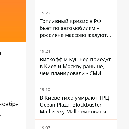
украинский - Минобороны
страны
19:29
Топливный кризис в РФ
бьет по автомобилям –
россияне массово жалуются
на поломки из-за
некачественного бензина
19:24
м
Виткофф и Кушнер приедут
в Киев и Москву раньше,
чем планировали - СМИ
19:10
В Киеве тихо умирают ТРЦ
 ноября
Ocean Plaza, Blockbuster
Mall и Sky Mall - виноваты
,
ленивые менеджеры и
каннибализм
19:07