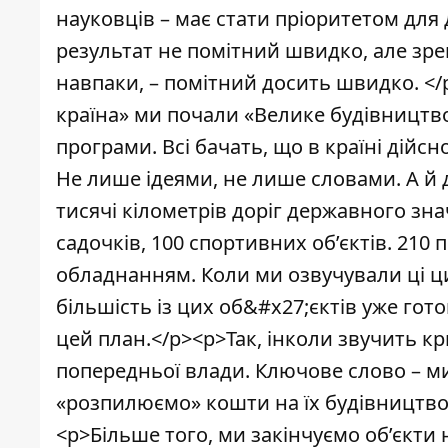
науковців – має стати пріоритетом для д
результат не помітний швидко, але зре
навпаки, – помітний досить швидко. </
країна» ми почали «Велике будівництво
програми. Всі бачать, що в країні дійс
Не лише ідеями, не лише словами. А й 
тисячі кілометрів доріг державного знач
садочків, 100 спортивних об’єктів. 21
обладнанням. Коли ми озвучували ці ци
більшість із цих об&#x27;єктів уже гото
цей план.</p><p>Так, інколи звучить кр
попередньої влади. Ключове слово – ми
«розпилюємо» кошти на їх будівництво. 
<p>Більше того, ми закінчуємо об’єкти 