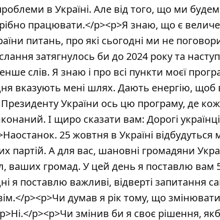
проблеми в Україні. Але від того, що ми буде
трібно працювати.</p><p>Я знаю, що є велич
аїни питань, про які сьогодні ми не поговор
ослання затягнулось би до 2024 року та насту
ше слів. Я знаю і про всі пункти моєї програ
ня вказують мені шлях. Дають енергію, щоб 
 Президенту України ось цю програму, де ко
онаний. І щиро сказати вам: Дорогі українці
Наостанок. 25 жовтня в Україні відбудуться м
х партій. А для вас, шановні громадяни Укра
іл, ваших громад. У цей день я поставлю вам 
одні я поставлю важливі, відверті запитання с
овім.</p><p>Чи думав я рік тому, що змінювати
p>Ні.</p><p>Чи змінив би я своє рішення, якб