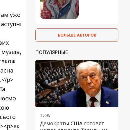
там уже
наступні
БОЛЬШЕ АВТОРОВ
вих
 музеїв,
ПОПУЛЯРНЫЕ
 також
часна
.</p>
Та
ацюємо
кою
15:48
усього
Демократы США готовят
p><p>як