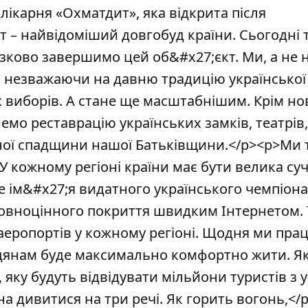
лікарня «Охматдит», яка відкрита після
іст – найвідоміший довгобуд країни. Сьогодні 
язково завершимо цей об&#x27;єкт. Ми, а не 
, незважаючи на давню традицію української
их виборів. А стане ще масштабнішим. Крім но
чнемо реставрацію українських замків, театрів,
урної спадщини нашої Батьківщини.</p><p>Ми
 У кожному регіоні країни має бути велика су
 ім&#x27;я видатного українського чемпіона
овноцінного покриття швидким Інтернетом. 
аеропортів у кожному регіоні. Щодня ми пр
мадянам буде максимально комфортно жити. Я
яку будуть відвідувати мільйони туристів з 
жна дивитися на три речі. Як горить вогонь,</