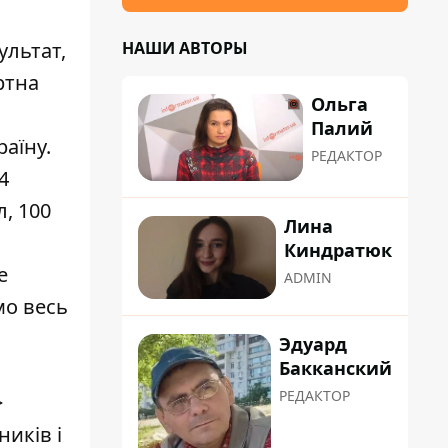
НАШИ АВТОРЫ
ультат,
ртна
Ольга
Палий
аїну.
РЕДАКТОР
4
л, 100
Лина
Киндратюк
е
ADMIN
мо весь
Эдуард
Бакканский
РЕДАКТОР
>
ників і