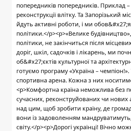
попередників попередників. Приклад – 
реконструкції влітку. Та Запорізький м
йдуть активні роботи, і ми обов&#x27;
політики.</p><p>«Велике будівництво»
політики, не закінчиться після місцев
доріг, шкіл, садочків і лікарень, ми по
об&#x27;єктів культурної та архітект
готуємо програму «Україна – чемпіон!».
спортивна арена. Кожна з них носитиме
<p>Комфортна країна неможлива без п
сучасних, реконструйованих чи нових 
над цим, щоб зробити країну, де гро
вони із задоволенням мандруватимуть, 
світу.</p><p>Дорогі українці! Вічно мо