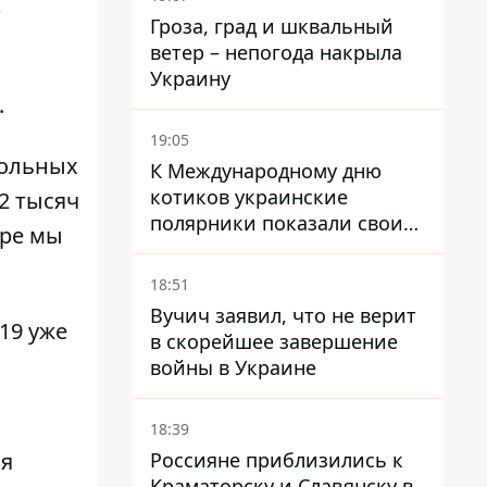
—
Гроза, град и шквальный
ветер – непогода накрыла
Украину
.
19:05
больных
К Международному дню
котиков украинские
2 тысяч
полярники показали своих
бре мы
полярников в Антарктиде
18:51
Вучич заявил, что не верит
19 уже
в скорейшее завершение
войны в Украине
18:39
Россияне приблизились к
я
Краматорску и Славянску в