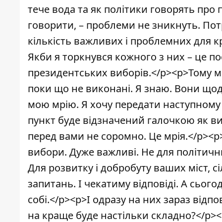
тече вода та як політики говорять про 
говорити, – проблеми не зникнуть. По
кількість важливих і проблемних для кр
Якби я торкнувся кожного з них – це п
президентських виборів.</p><p>Тому мен
поки що не виконані. Я знаю. Вони щод
мою мрію. Я хочу передати наступному
пункт буде відзначений галочкою як вик
перед вами не соромно. Це мрія.</p><p>
вибори. Дуже важливі. Не для політични
Для розвитку і добробуту ваших міст, с
запитань. І чекатиму відповіді. А сьог
собі.</p><p>І одразу на них зараз відп
на краще буде настільки складно?</p><