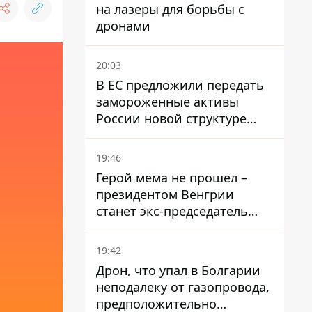
на лазеры для борьбы с
дронами
20:03
В ЕС предложили передать
замороженные активы
России новой структуре
блока
19:46
Герой мема не прошел –
президентом Венгрии
станет экс-председатель
Верховного Суда, которого
критиковал Орбан.
19:42
Дрон, что упал в Болгарии
неподалеку от газопровода,
предположительно