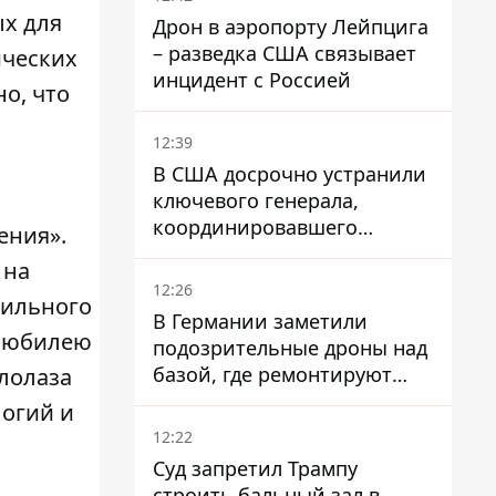
ых для
Дрон в аэропорту Лейпцига
– разведка США связывает
ических
инцидент с Россией
о, что
ь
12:39
,
В США досрочно устранили
ключевого генерала,
координировавшего
ения».
поддержку Украины -
 на
причину умалчивают
12:26
сильного
В Германии заметили
к юбилею
подозрительные дроны над
базой, где ремонтируют
лолаза
Patriot - СМИ
логий и
12:22
Суд запретил Трампу
строить бальный зал в