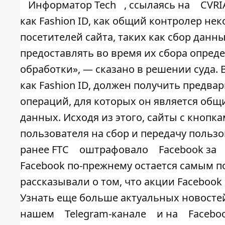
Информатор Tech
, ссылаясь на
CVRI
как Fashion ID, как общий контролер н
посетителей сайта, таких как сбор данны
предоставлять во время их сбора опре
обработки», — сказано в решении суда. В
как Fashion ID, должен получить предва
операций, для которых он является общ
данных. Исходя из этого, сайты с кнопк
пользователя на сбор и передачу польз
ранее FTC
оштрафовало
Facebook за
Facebook по-прежнему остается самым п
рассказывали о том, что акции Facebook
Узнать еще больше актуальных новостей
нашем
Telegram-канале
и на
Facebo