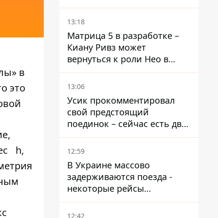
троллейбус
13:18
Матрица 5 в разработке –
Киану Ривз может
вернуться к роли Нео в
пятой части
лы» в
о это
13:06
Усик прокомментировал
овой
свой предстоящий
поединок – сейчас есть два
е,
варианта
ec
h,
12:59
В Украине массово
ометрия
задерживаются поезда -
нным
некоторые рейсы
опаздывают более чем на
12 часов
кс
12:42