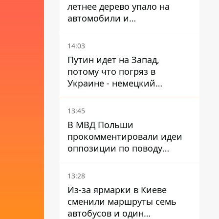
летнее дерево упало на
автомобили и
травмировало человека -
подробности
14:03
Путин идет на Запад,
потому что погряз в
Украине - немецкий
политик высказался о
планах РФ
13:45
В МВД Польши
прокомментировали идеи
оппозиции по поводу
депортации украинских
мужчин - абсурд и популизм
13:28
Из-за ярмарки в Киеве
сменили маршруты семь
автобусов и один