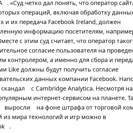
A
. «Суд четко дал понять, что оператор сайт
екоторых операций, включая обработку данны
х и их передача Facebook Ireland, должен
деленную информацию посетителям, например
месте с этим суд считает, что оператор таког
рительное согласие пользователя на проведе
им контролером, а именно для сбора и перед
ами Like должны будут получить согласие
овательских данных компании Facebook. Нап
скандал
с Cambridge Analytica. Несмотря на
опулярным интернет-сервисом на планете. Т
выросли
на фоне штрафа от торговой ко
 из мира технологий и игр можно в
ok
.