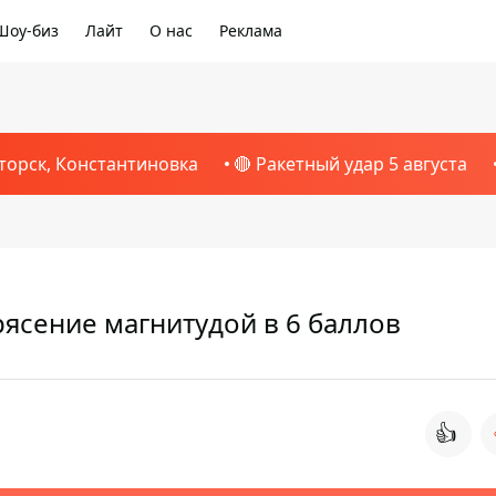
Шоу-биз
Лайт
О нас
Реклама
торск, Константиновка
🔴 Ракетный удар 5 августа
ясение магнитудой в 6 баллов
👍