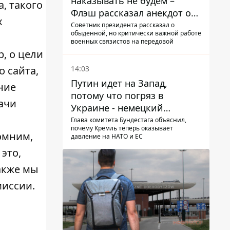
наказывать не будем –
а, такого
Флэш рассказал анекдот о
х
незаменимой работе
Советник президента рассказал о
обыденной, но критически важной работе
связистов на фронте
военных связистов на передовой
, о цели
14:03
о сайта,
Путин идет на Запад,
ние
потому что погряз в
ачи
Украине - немецкий
политик высказался о
Глава комитета Бундестага объяснил,
почему Кремль теперь оказывает
планах РФ
омним,
давление на НАТО и ЕС
 это,
акже мы
миссии.