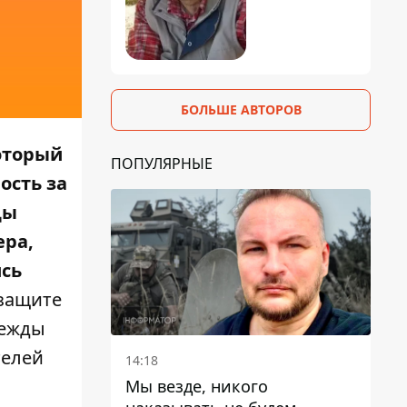
БОЛЬШЕ АВТОРОВ
который
ПОПУЛЯРНЫЕ
ость за
цы
ера,
ись
 защите
дежды
телей
14:18
Мы везде, никого