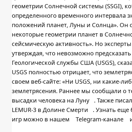
геометрии Солнечной системы (SSGI), к
определенного временного интервала з
положений планет, Луны и Солнца». Он с
некоторые геометрии планет в Солнечн
сейсмическую активность». Но эксперты
утверждая, что невозможно предсказать
Геологической службы США (USGS), сказ
USGS полностью отрицает, что землетря
своем веб-сайте: «Ни USGS, ни какие-ли
землетрясения. Раннее мы сообщали о т
высадки человека на Луну
. Также писа
LEMUR-3 в Долине Смерти
. Узнать еще
игр можно в нашем
Telegram-канале
и