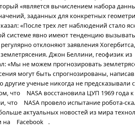
оторый «является вычислением набора данн
начений, заданных для конкретных геометр
казал: «После трех лет наблюдений стало ясн
ой системе явно имеют тенденцию вызыват
 регулярно отклоняют заявления Хогербитса
 землетрясения. Джон Беллини, геофизик из
ал: «Мы не можем прогнозировать землетряс
сения могут быть спрогнозированы, написав
бо другие ученые никогда не предсказывали 
ом, что
NASA восстановила ЦУП 1969 года 
ли, что
NASA провело испытание робота-ска
 больше актуальных новостей из мира техно
 на
Facebook
.