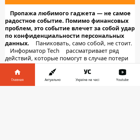
Пропажа любимого гаджета — не самое
радостное событие. Помимо финансовых
проблем, это событие влечет за собой удар
по конфиденциальности персональных
данных.
Паниковать, само собой, не стоит.
Информатор Tech
рассматривает ряд
действий, которые помогут в случае потери
или краже вашего iPhone или Android-
смартфона.
Украли/потерял
iPhone.
Что делать?
Не нашли в кармане свой
Главная
Актуально
Україна на часі
Youtube
любимый смартфон? Первым делом,
Информатор в
посмотрите, нет ли его просто где-то
Скачать
телефоне
👉
поблизости. Возможно, вы просто положили
гаджет в другое место, поэтому не можете
обнаружить его под рукой. Если смартфон все
же не удалось найти, пора воспользоваться
опцией Find My Phone. Для этого зайдите с