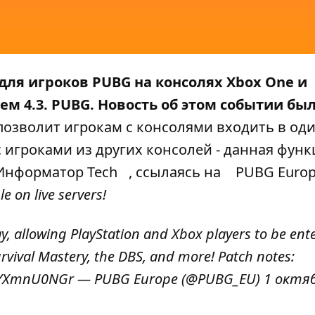
 для игроков PUBG на консолях Xbox One и
ем 4.3. PUBG. Новость об этом событии бы
озволит игрокам с консолями входить в оди
 с игроками из других консолей - данная фун
Информатор Tech
, ссылаясь на
PUBG Euro
e on live servers!
y, allowing PlayStation and Xbox players to be ent
vival Mastery, the DBS, and more! Patch notes:
/aYXmnU0NGr
— PUBG Europe (@PUBG_EU)
1 октя