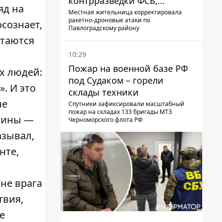
контрразведки ФСБ,
яд на
готовившую теракты –
Местная жительница корректировала
ракетно-дроновые атаки по
осознает,
шпионила за военными
Павлоградскому району
ытаются
10:29
Пожар на военной базе РФ
х людей:
под Судаком – горели
. И это
склады техники
не
Спутники зафиксировали масштабный
пожар на складах 133 бригады МТЗ
ртины —
Черноморского флота РФ
азывал,
нте,
не врага
твия,
е