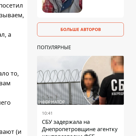
посетил
азываем,
БОЛЬШЕ АВТОРОВ
л, а
ПОПУЛЯРНЫЕ
ло то,
ивам
шего
10:41
СБУ задержала на
Днепропетровщине агентку
вают (и