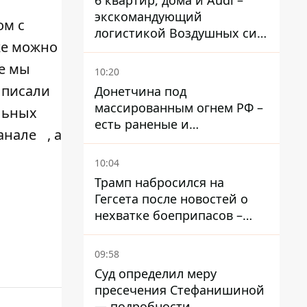
6 квартир, дома и Audi –
экскомандующий
ом с
логистикой Воздушных сил
же можно
ВСУ получил новое
подозрение
е мы
10:20
е писали
Донетчина под
массированным огнем РФ –
льных
есть раненые и
анале
, а
масштабные разрушения
10:04
Трамп набросился на
Гегсета после новостей о
нехватке боеприпасов –
требовал объяснений
09:58
Суд определил меру
пресечения Стефанишиной
— подробности