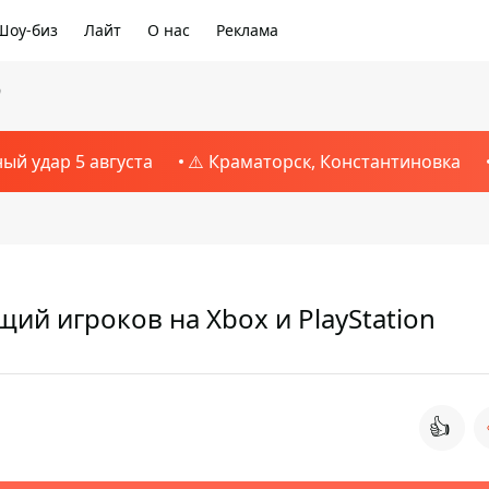
Шоу-биз
Лайт
О нас
Реклама
9
ный удар 5 августа
⚠️ Краматорск, Константиновка
й игроков на Xbox и PlayStation
👍