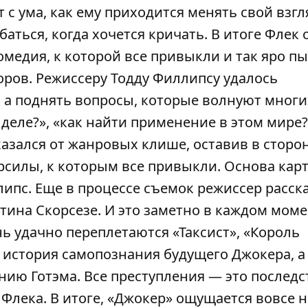
 с ума, как ему приходится менять свой взгл
аться, когда хочется кричать. В итоге Флек 
комедия, к которой все привыкли и так яро п
оров. Режиссеру Тодду Филлипсу удалось
, а поднять вопросы, которые волнуют многи
деле?», «как найти применение в этом мире?»
казался от жанровых клише, оставив в сторо
рсилы, к которым все привыкли. Основа ка
липс. Еще в процессе съемок режиссер расск
тина Скорсезе. И это заметно в каждом моме
нь удачно переплетаются «Таксист», «Король
история самопознания будущего Джокера, а 
нию Готэма. Все преступления — это последс
Флека. В итоге, «Джокер» ощущается вовсе н