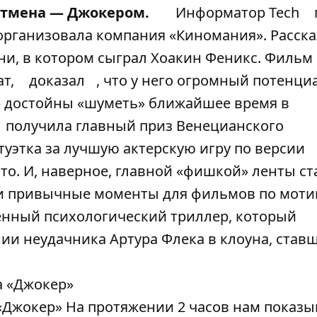
Бэтмена — Джокером.
Информатор Tech
организовала компания «Киномания». Расск
ени, в котором сыграл Хоакин Феникс. Фильм
ат,
доказал
, что у него огромный потенциа
с) достойны «шуметь» ближайшее время в
получила главный приз Венецианского
туэтка за лучшую актерскую игру по версии
о. И, наверное, главной «фишкой» ленты ста
е и привычные моменты для фильмов по мот
енный психологический триллер, который
и неудачника Артура Флека в клоуна, став
«Джокер» На протяжении 2 часов нам показы