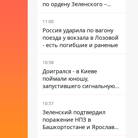
по ордену Зеленского –
найдите в себе мужество
11:00
Россия ударила по вагону
поезда у вокзала в Лозовой
- есть погибшие и раненые
10:58
Доигрался - в Киеве
поймали юношу,
запустившего сигнальную
ракету, чтобы порадовать
девушек
10:57
Зеленский подтвердил
поражение НПЗ в
Башкортостане и Ярославле
- видео