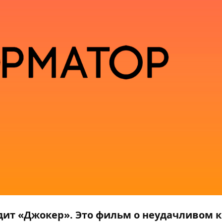
одит «Джокер». Это фильм о неудачливом 