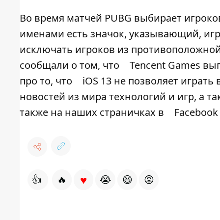
Во время матчей PUBG выбирает игроков 
именами есть значок, указывающий, игр
исключать игроков из противоположной
сообщали о том, что
Tencent Games вы
про то, что
iOS 13 не позволяет играть в
новостей из мира технологий и игр, а 
также на наших страничках в
Facebook
♥
👍
🔥
😭
😆
😡