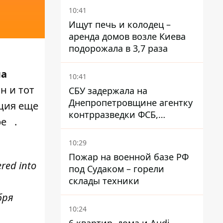
10:41
Ищут печь и колодец –
аренда домов возле Киева
подорожала в 3,7 раза
ла
10:41
н и тот
СБУ задержала на
Днепропетровщине агентку
кция еще
контрразведки ФСБ,
pe
.
готовившую теракты –
шпионила за военными
10:29
Пожар на военной базе РФ
ered into
под Судаком – горели
склады техники
бря
10:24