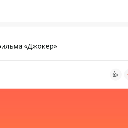
фильма «Джокер»
👍