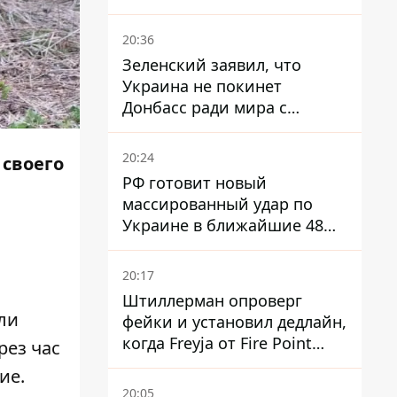
Турции мощный пакет
вооружения
20:36
Зеленский заявил, что
Украина не покинет
Донбасс ради мира с
Россией
20:24
 своего
РФ готовит новый
массированный удар по
Украине в ближайшие 48
часов – разведка США
20:17
Штиллерман опроверг
ли
фейки и установил дедлайн,
когда Freyja от Fire Point
рез час
полноценно заработает
ие.
против баллистики
20:05