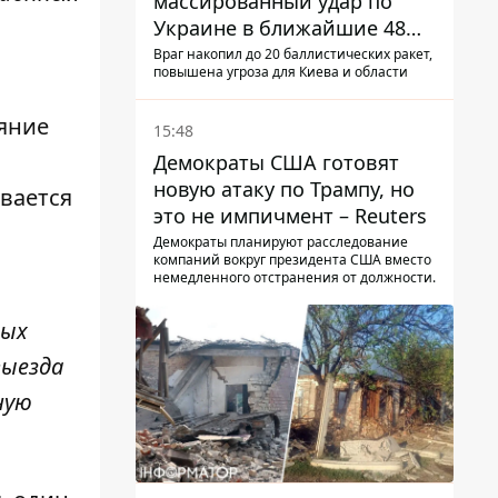
массированный удар по
Украине в ближайшие 48
часов – разведка США
Враг накопил до 20 баллистических ракет,
повышена угроза для Киева и области
яние
15:48
Демократы США готовят
новую атаку по Трампу, но
вается
это не импичмент – Reuters
Демократы планируют расследование
компаний вокруг президента США вместо
немедленного отстранения от должности.
ных
выезда
ную