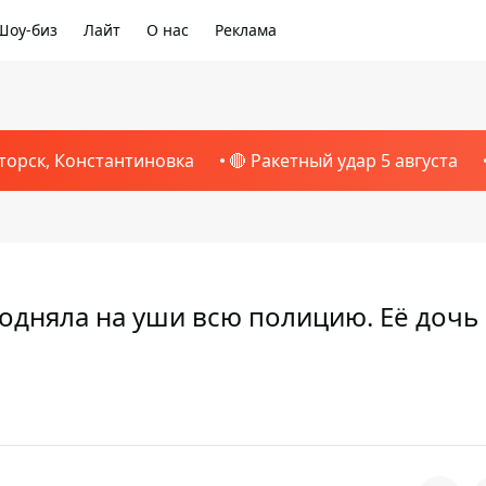
Шоу-биз
Лайт
О нас
Реклама
1
торск, Константиновка
🔴 Ракетный удар 5 августа
одняла на уши всю полицию. Её дочь