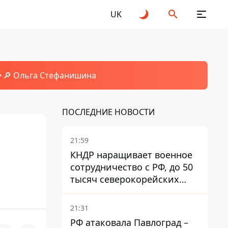
UK
🔎 Ольга Стефанишина
ПОСЛЕДНИЕ НОВОСТИ
21:59
КНДР наращивает военное
сотрудничество с РФ, до 50
тысяч северокорейских
солдат могут прибыть в
Россию – Зеленский
21:31
РФ атаковала Павлоград –