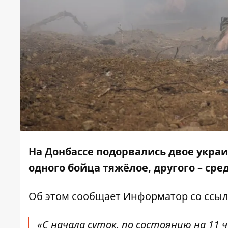
На Донбассе подорвались двое укра
одного бойца тяжёлое, другого – сре
Об этом сообщает
Информатор
со ссыл
«С начала суток, по состоянию на 11 