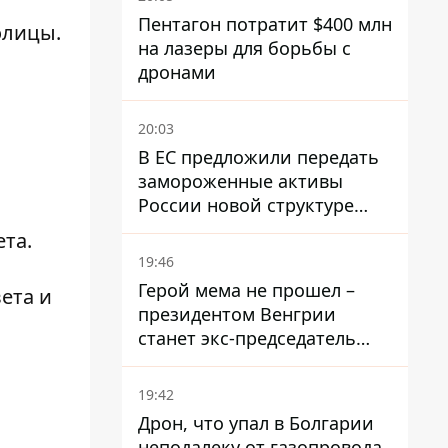
Пентагон потратит $400 млн
олицы.
на лазеры для борьбы с
дронами
20:03
В ЕС предложили передать
замороженные активы
России новой структуре
блока
ета
.
19:46
Герой мема не прошел –
ета и
президентом Венгрии
станет экс-председатель
Верховного Суда, которого
критиковал Орбан.
19:42
Дрон, что упал в Болгарии
неподалеку от газопровода,