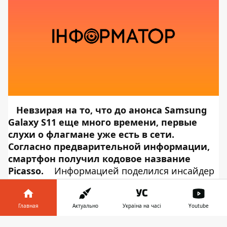
Невзирая на то, что до анонса Samsung
Galaxy S11 еще много времени, первые
слухи о флагмане уже есть в сети.
Согласно предварительной информации,
смартфон получил кодовое название
Picasso.
Информацией поделился инсайдер
Ice Universe
. Об этом сообщает
Информатор Tech
. Будущий смартфон
должен получить дисплей Infinity-O с круглым
Главная
Актуально
Україна на часі
Youtube
отверстием под фронтальную камеру. Одна из
Информатор в