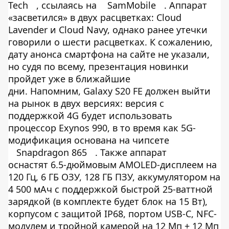
Tech
, ссылаясь на
SamMobile
. Аппарат
«засветился» в двух расцветках: Cloud
Lavender и Cloud Navy, однако ранее утечки
говорили о шести расцветках. К сожалению,
дату анонса смартфона на сайте не указали,
но судя по всему, презентация новинки
пройдет уже в ближайшие
дни. Напомним, Galaxy S20 FE должен выйти
на рынок в двух версиях: версия с
поддержкой 4G будет использовать
процессор Exynos 990, в то время как 5G-
модификация основана на чипсете
Snapdragon 865
. Также аппарат
оснастят 6.5-дюймовым AMOLED-дисплеем на
120 Гц, 6 ГБ ОЗУ, 128 ГБ ПЗУ, аккумулятором на
4 500 мАч с поддержкой быстрой 25-ваттной
зарядкой (в комплекте будет блок на 15 Вт),
корпусом с защитой IP68, портом USB-C, NFC-
модулем и тройной камерой на 12 Мп + 12 Мп