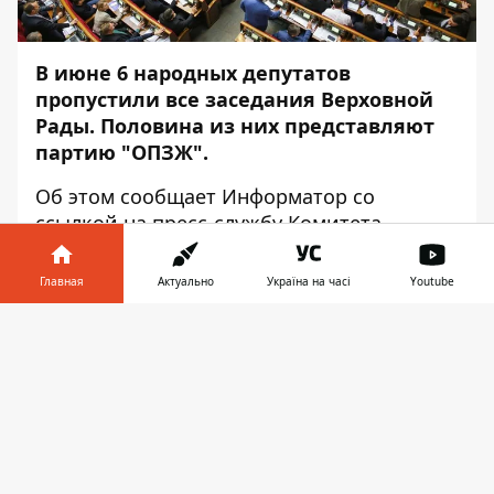
В июне 6 народных депутатов
пропустили все заседания Верховной
Рады. Половина из них представляют
партию "ОПЗЖ".
Об этом сообщает
Информатор
со
ссылкой на пресс-службу Комитета
избирателей Украины (
КИУ
).
Главная
Актуально
Україна на часі
Youtube
"Комитет избирателей проанализировал
посещение народными депутатами
Информатор в
Скачать
Украины пленарных заседаний Верховной
телефоне
👉
Рады в июне 2021 года... Шесть человек не
были зарегистрированы ни на одном
заседании. Это Виктор Медведчук
("ОПЗЖ), Тарас Козак ("ОПЗЖ) , Олесь
Довгий (внефракционный), Степан Ивахив