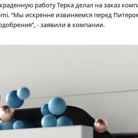
украденную работу Терка делал на заказ ком
omi. “Мы искренне извиняемся перед Питеро
одобрения”, - заявили в компании.