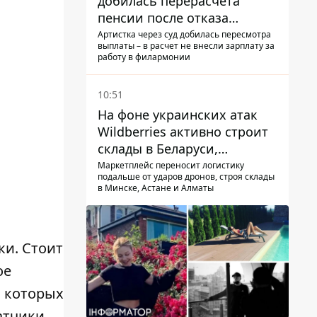
добилась перерасчета
пенсии после отказа
Пенсионного фонда
Артистка через суд добилась пересмотра
выплаты – в расчет не внесли зарплату за
работу в филармонии
10:51
На фоне украинских атак
Wildberries активно строит
склады в Беларуси,
Казахстане, Узбекистане
Маркетплейс переносит логистику
подальше от ударов дронов, строя склады
в Минске, Астане и Алматы
ки. Стоит
ое
и которых
атчики