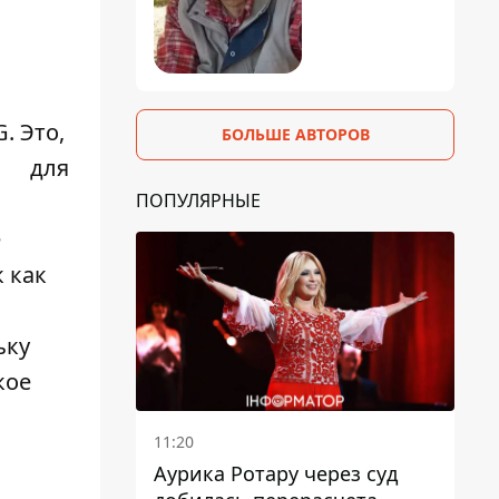
. Это,
БОЛЬШЕ АВТОРОВ
для
ПОПУЛЯРНЫЕ
е
к как
ьку
кое
11:20
Аурика Ротару через суд