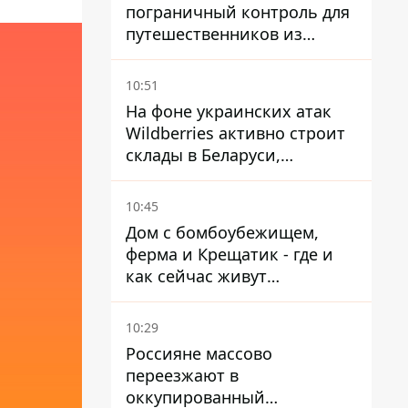
пограничный контроль для
путешественников из
Италии из-за
миграционного конфликта
10:51
На фоне украинских атак
Wildberries активно строит
склады в Беларуси,
Казахстане, Узбекистане
10:45
Дом с бомбоубежищем,
ферма и Крещатик - где и
как сейчас живут
украинские знаменитости
10:29
Россияне массово
переезжают в
оккупированный