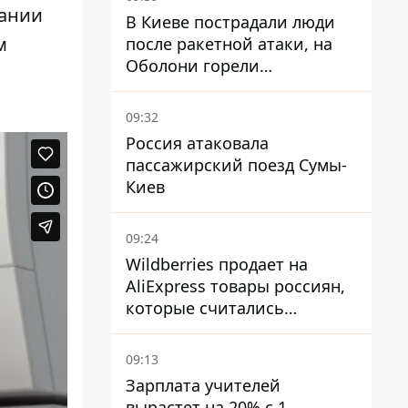
пании
В Киеве пострадали люди
м
после ракетной атаки, на
Оболони горели
резервуары с топливом
09:32
Россия атаковала
пассажирский поезд Сумы-
Киев
09:24
Wildberries продает на
AliExpress товары россиян,
которые считались
уничтоженными на складах
09:13
Зарплата учителей
вырастет на 20% с 1