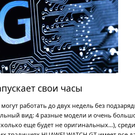
апускает свои часы
 могут работать до двух недель без подзаряд
ильный вид: 4 разные модели и очень больш
колько еще будет не оригинальных…), сред
ших традициях HUAWEI WATCH GT имеет все д