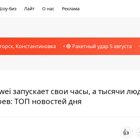
Шоу-биз
Лайт
О нас
Реклама
торск, Константиновка
🔴 Ракетный удар 5 августа
wei запускает свои часы, а тысячи лю
оев: ТОП новостей дня
👍