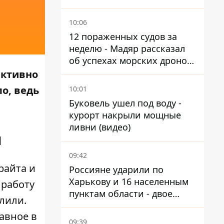
Мариуполь, а местных
оставляют без жилья
10:06
12 пораженных судов за
неделю - Мадяр рассказал
об успехах морских дронов
в Черном и Азовском морях
активно
о, ведь
10:01
Буковель ушел под воду -
курорт накрыли мощные
ливни (видео)
я
09:42
райта и
Россияне ударили по
Харькову и 16 населенным
 работу
пунктам области - двое
олили.
погибших
авное в
09:39