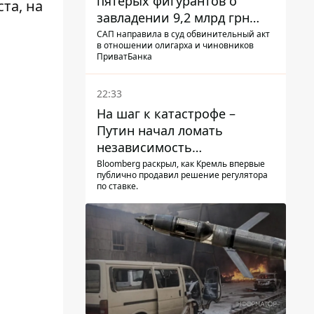
пятерых фигурантов о
та, на
завладении 9,2 млрд грн
ПриватБанка направили в
САП направила в суд обвинительный акт
в отношении олигарха и чиновников
суд
ПриватБанка
22:33
На шаг к катастрофе –
Путин начал ломать
независимость
собственного Центробанка,
Bloomberg раскрыл, как Кремль впервые
публично продавил решение регулятора
заставив снизить базовую
по ставке.
ставку