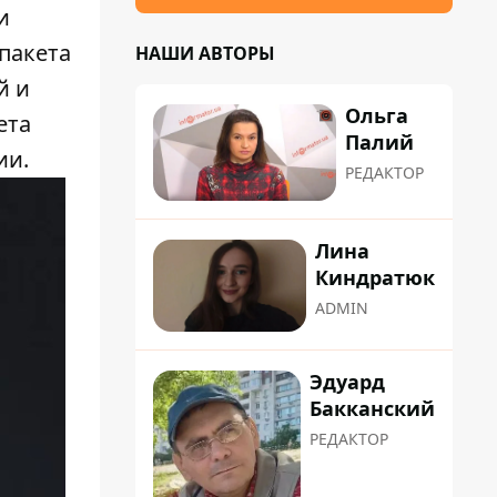
и
пакета
НАШИ АВТОРЫ
й и
Ольга
ета
Палий
ии.
РЕДАКТОР
Лина
Киндратюк
ADMIN
Эдуард
Бакканский
РЕДАКТОР