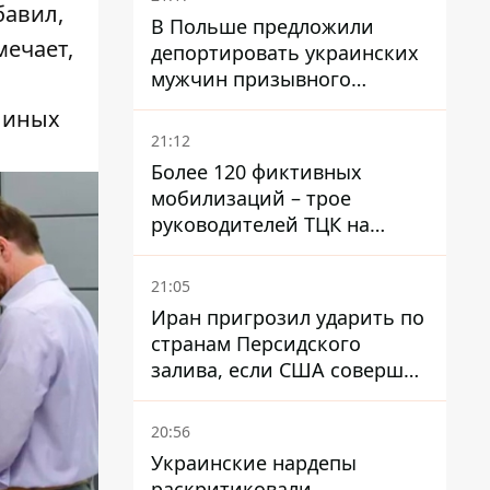
бавил,
В Польше предложили
мечает,
депортировать украинских
мужчин призывного
возраста - кого это может
я иных
затронуть
21:12
Более 120 фиктивных
мобилизаций – трое
руководителей ТЦК на
Волыни и Буковине
получили подозрения за
21:05
фейковые отчеты
Иран пригрозил ударить по
странам Персидского
залива, если США совершат
хотя бы одну атаку - Reuters
20:56
Украинские нардепы
раскритиковали