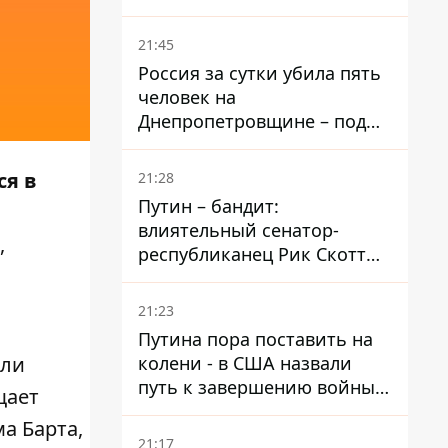
– он возглавил народное
голосование
21:45
Россия за сутки убила пять
человек на
Днепропетровщине – под
ударами оказались пять
районов области
ся в
21:28
Путин – бандит:
влиятельный сенатор-
,
республиканец Рик Скотт
призвал Конгресс привлечь
РФ к ответственности за
21:23
войну в Украине
Путина пора поставить на
колени - в США назвали
али
путь к завершению войны -
щает
National Security Journal
а Барта,
21:17