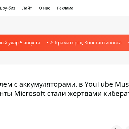
Шоу-биз
Лайт
О нас
Реклама
ный удар 5 августа
⚠️ Краматорск, Константиновка
блем с аккумуляторами, в YouTube Mus
нты Microsoft стали жертвами киберат