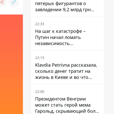
пятерых фигурантов о
завладении 9,2 млрд грн
ПриватБанка направили в
суд
22:33
На шаг к катастрофе –
Путин начал ломать
независимость
собственного Центробанка,
заставив снизить базовую
22:15
ставку
Klavdia Petrivna рассказала,
сколько денег тратит на
жизнь в Киеве и во что
вкладывает миллионы
22:00
Президентом Венгрии
может стать герой мема
Гарольд, скрывающий боль