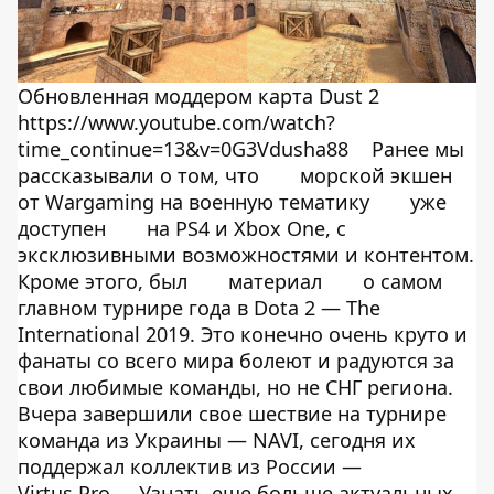
Обновленная моддером карта Dust 2
https://www.youtube.com/watch?
time_continue=13&v=0G3Vdusha88
Ранее мы
рассказывали о том, что
морской экшен
от Wargaming на военную тематику
уже
доступен
на PS4 и Xbox One, с
эксклюзивными возможностями и контентом.
Кроме этого, был
материал
о самом
главном турнире года в Dota 2 — The
International 2019. Это конечно очень круто и
фанаты со всего мира болеют и радуются за
свои любимые команды, но не СНГ региона.
Вчера завершили свое шествие на турнире
команда из Украины — NAVI, сегодня их
поддержал коллектив из России —
Virtus.Pro.
Узнать еще больше актуальных