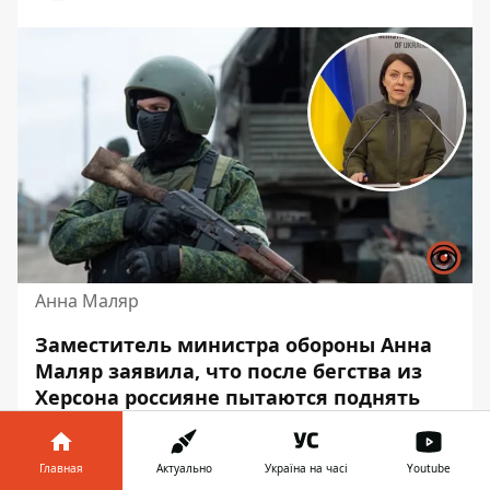
Анна Маляр
Заместитель министра обороны Анна
Маляр заявила, что после бегства из
Херсона россияне пытаются поднять
боевой дух и концентрируют свои силы
на востоке. Дальше они преследуют
Главная
Актуально
Україна на часі
Youtube
цель
захват всей Донецкой области
.