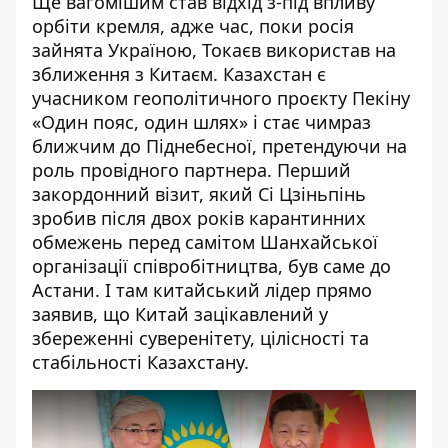
Ще вагомішим став відхід з-під впливу
орбіти кремля, адже час, поки росія
зайнята Україною, Токаєв використав на
зближення з Китаєм.
Казахстан є
учасником геополітичного проєкту Пекіну
«Один пояс, один шлях» і стає чимраз
ближчим до Піднебесної, претендуючи на
роль провідного партнера. Перший
закордонний візит, який Сі Цзіньпінь
зробив після двох років карантинних
обмежень перед самітом Шанхайської
організації співробітництва, був саме до
Астани. І там китайський лідер прямо
заявив, що Китай зацікавлений у
збереженні суверенітету, цілісності та
стабільності Казахстану.