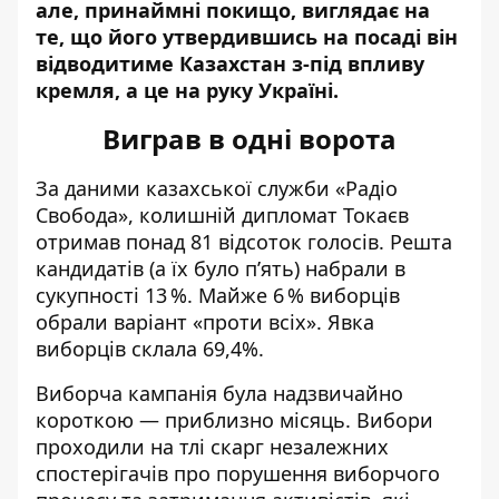
але, принаймні покищо, виглядає на
те, що його утвердившись на посаді він
відводитиме Казахстан з-під впливу
кремля, а це на руку Україні.
Виграв в одні ворота
За
даними
казахської служби
«Радіо
Свобода»,
колишній дипломат Токаєв
отр
и
мав
понад 81 відсоток голосів. Решта
кандидатів (а
їх
було п’ять) набрали в
сукупності 13 %. Майже 6 % виборців
обрали варіант «проти всіх». Явка
виборців склала 69,4%.
Виборча кампанія була надзвичайно
короткою — приблизно місяць.
Вибори
проходили на тлі скарг незалежних
спостерігачів про порушення виборчого