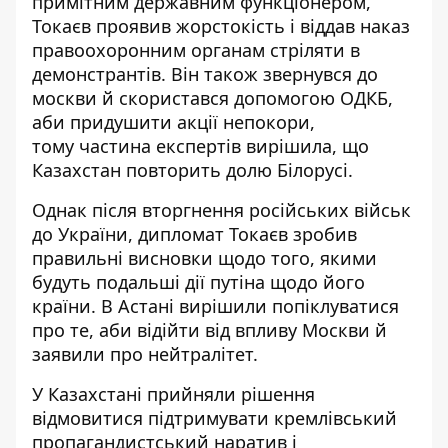
примітним державним функціонером,
Токаєв проявив жорстокість і віддав наказ
правоохоронним органам стрілят
и в
де
монстрантів. Він також звернувся до
москви й скористався допомогою ОДКБ,
аби придушити акції непокори,
тому
частина експертів вирішила
, що
Казахстан повторить долю Білорусі.
Однак після вторгнення російських військ
до України, дипломат Токаєв зробив
правильні висновки щодо того, якими
будуть подальші дії путіна
щодо
його
країни. В Астані вирішили попіклуватися
про те, аби відійти від впливу Москв
и й
за
явили
про нейтраліте
т
.
У Казахстані прийняли рішення
відмовитися підтримувати кремлівський
пропагандистський наратив і