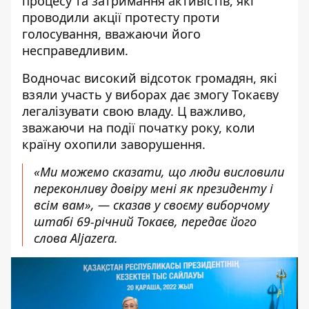
процесу та затримання активістів, які
проводили акції протесту проти
голосування, вважаючи його
несправедливим.
Водночас високий відсоток громадян, які
взяли участь у виборах дає змогу Токаєву
легалізувати свою владу. Ц важливо,
зважаючи на події початку року, коли
країну охопили заворушення.
«Ми можемо сказати, що люди висловили
переконливу довіру мен
і як президенту
і
всім вам», — сказав у своєму виборчому
штабі 69-річний Токаєв, передає його
слова
Aljazera
.