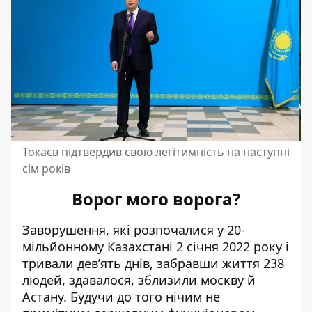
Токаєв підтвердив свою легітимність на наступні
сім років
Ворог мого ворога?
Заворушення, які розпочалися у 20-
мільйонному Казахстані 2 січня 2022 року і
тривали дев’ять днів,
забравши життя 238
людей
, здавалося, зблизили москв
у й
А
стану. Будучи до того нічим не