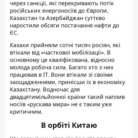
через санкції, які перекривають потік
російських енергоносіїв до Європи,
Казахстан та Азербайджан суттєво
наростили обсяги постачання нафти до
ЄС.
Казахи прийняли сотні тисяч росіян, які
втікали від «часткової мобілізації». В
основному це кваліфікована,
відносно
молода
робоча
сила. Багато хто з них
працював в ІТ. Вони втікали зі своїми
заощадженнями, принісши
їх
в економіку
Казахстану. Водночас для
двадцятимільйонної країни такий наплив
носіїв «рускава мира» не є таки
м уже
критичним.
В орбіті Китаю