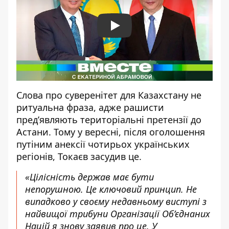
Play
Слова про суверенітет для Казахстану не
ритуальна фраза, адже рашисти
пред’являють територіальні претензії до
Астани. Тому у вересні, після оголошення
путіним анексії чотирьох українських
регіонів, Токаєв засудив це.
«Цілісність держав має бути
непорушною. Це ключовий принцип. Не
випадково у своєму недавньому виступі з
найвищої трибуни Організації Об’єднаних
Націй я знову заявив про це. У