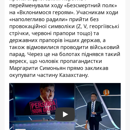
перейменували ходу «Безсмертний
полк»
на «Вклонимося героям». Учасникам ходи
«наполегливо радили» прийти без
провокаційної символіки (Z, V, георгіївські
стрічки, червоні прапори тощо) та
державних прапорів інших держав, а
також
відмовилися проводити
військовий
парад
. Через це на болотах піднявся такий
вереск, що
чоловік
пропагандистки
Маргарити Симоньян прямо закликав
окупувати частину Казахстану.
Play