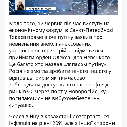
Мало того, 17 червня під час виступу на
економічному форум
і в Са
нкт-Петербурзі
Токаєв прямо в очі путіну
заявив про
невизнання анексії анексованих
українських територій
та відмовився
приймати орден Олександра Невського.
Це
багато
хто
назвав «ляпасом путіну».
Р
осія
не змогла зробити нічого іншого у
відповідь, окрі
м як тимчасово
заблокувати доступ казахської нафти до
ринків ЄС через
порт у Новоросійську,
посилаючись на вибухонебезпечну
ситуацію.
Через війну в Казахстані розгортається
інфляція на рівні 20%, але з іншої сторони