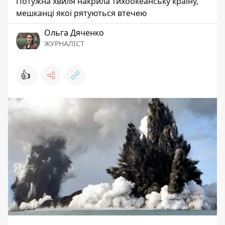
Потужна хвиля накрила тихоокеанську країну,
мешканці якої рятуються втечею
Ольга Дяченко
ЖУРНАЛІСТ
👍