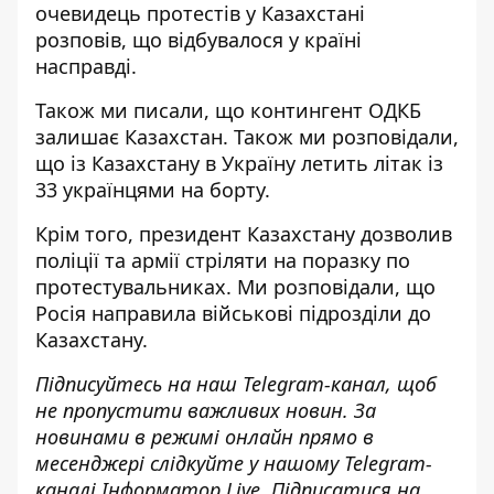
очевидець протестів у Казахстані
розповів,
що відбувалося у країні
насправді.
Також ми писали, що
контингент ОДКБ
залишає Казахстан
. Також ми розповідали,
що
із Казахстану в Україну летить літак із
33 українцями
на борту.
Крім того,
президент Казахстану дозволив
поліції та армії стріляти
на поразку по
протестувальниках. Ми розповідали, що
Росія направила військові підрозділи до
Казахстану.
Підписуйтесь на наш
Telegram-канал
, щоб
не пропустити важливих новин. За
новинами в режимі онлайн прямо в
месенджері слідкуйте у нашому Telegram-
каналі
Інформатор Live
. Підписатися на