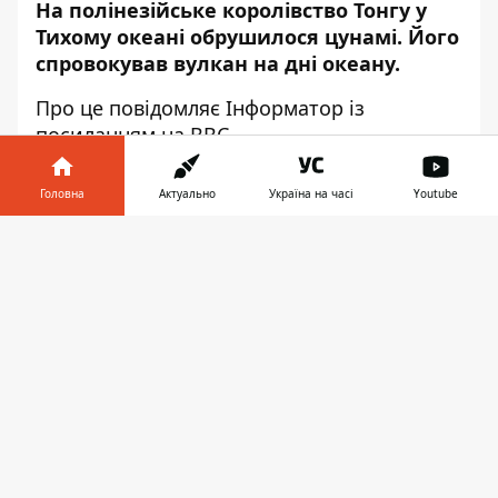
На полінезійське королівство Тонгу у
Тихому океані обрушилося цунамі. Його
спровокував вулкан на дні океану.
Про це повідомляє
Інформатор
із
посиланням на
BBC
.
Головна
Актуально
Україна на часі
Youtube
Інформатор у
Завантажити
телефоні
👉
Хвилі цунамі, викликані величезним
підводним виверженням вулкана,