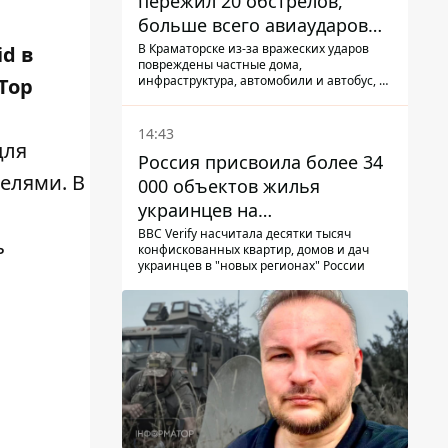
пережил 20 обстрелов,
больше всего авиаударов
КАБ-250
В Краматорске из-за вражеских ударов
d в
повреждены частные дома,
инфраструктура, автомобили и автобус, а
Top
всего за сутки на Донетчине погиб один
человек и еще 15 получили ранения
14:43
для
Россия присвоила более 34
елями. В
000 объектов жилья
украинцев на
оккупированных
BBC Verify насчитала десятки тысяч
ь
конфискованных квартир, домов и дач
территориях -
украинцев в "новых регионах" России
расследование BBC