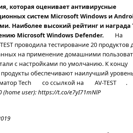
ция, которая оценивает антивирусные
онных систем Microsoft Windows и Androi
ми. Наиболее высокий рейтинг и награда 
нию Microsoft Windows Defender.
На
TEST проводила тестирование 20 продуктов 
ванных на применение домашними пользоват
тали с настройками по умолчанию. К концу
е продукты обеспечивают наилучший уровен
атор Tech
со ссылкой на
AV-TEST
.
0 (home user):
https://t.co/e7yI71mNlP
2019