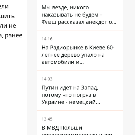
расследование BBC
ели
Мы везде, никого
наказывать не будем –
чшить
Флэш рассказал анекдот о
или не
незаменимой работе
, ранее
связистов на фронте
14:16
На Радиорынке в Киеве 60-
летнее дерево упало на
автомобили и
травмировало человека -
подробности
14:03
Путин идет на Запад,
потому что погряз в
Украине - немецкий
политик высказался о
планах РФ
13:45
В МВД Польши
прокомментировали идеи