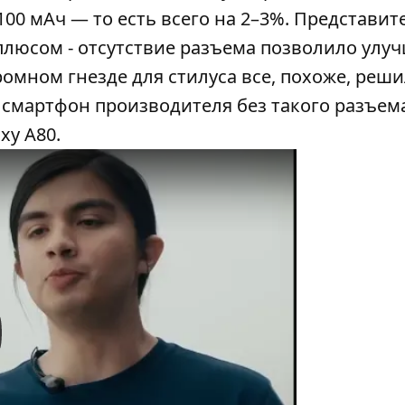
00 мАч — то есть всего на 2–3%. Представит
плюсом - отсутствие разъема позволило улу
ромном гнезде для стилуса все, похоже, реш
 смартфон производителя без такого разъема
xy A80.
y