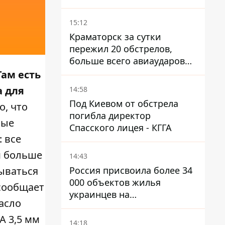
15:12
Краматорск за сутки
пережил 20 обстрелов,
больше всего авиаударов
КАБ-250
Там есть
а для
14:58
Под Киевом от обстрела
о, что
погибла директор
лые
Спасского лицея - КГГА
 все
м больше
14:43
Россия присвоила более 34
зываться
000 объектов жилья
сообщает
украинцев на
пасло
оккупированных
территориях -
А 3,5 мм
14:18