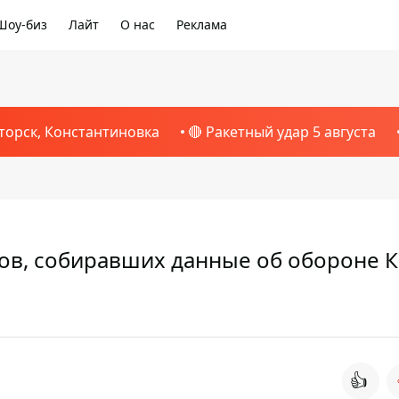
Шоу-биз
Лайт
О нас
Реклама
торск, Константиновка
🔴 Ракетный удар 5 августа
тов, собиравших данные об обороне 
👍