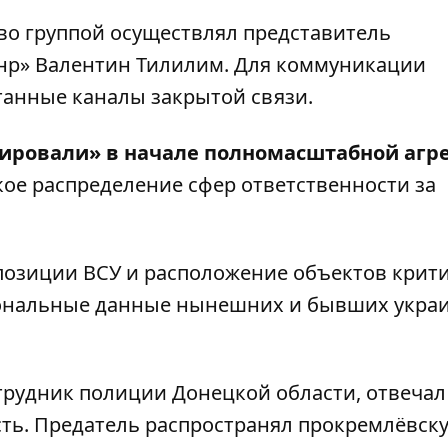
во группой осуществлял представитель
лнр» Валентин Тилилим. Для коммуникации
анные каналы закрытой связи.
вировали» в начале полномасштабной агр
ткое распределение сфер ответственности за
 позиции ВСУ и расположение объектов крит
сональные данные нынешних и бывших укра
рудник полиции Донецкой области, отвечал
ь. Предатель распространял прокремлёвск