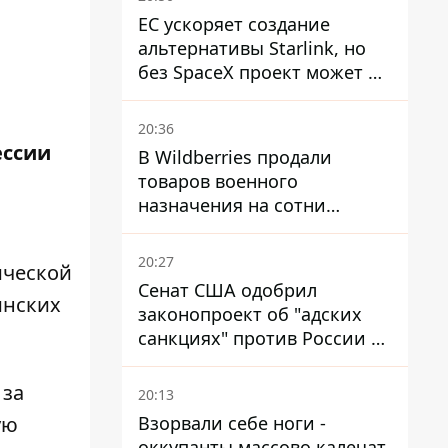
ЕС ускоряет создание
альтернативы Starlink, но
без SpaceX проект может не
обойтись
20:36
ессии
В Wildberries продали
товаров военного
назначения на сотни
миллионов, но удары ВСУ
изменили ситуацию
20:27
ической
Сенат США одобрил
инских
законопроект об "адских
санкциях" против России и
Ирана
 за
20:13
Взорвали себе ноги -
ую
оккупанты массово калечат