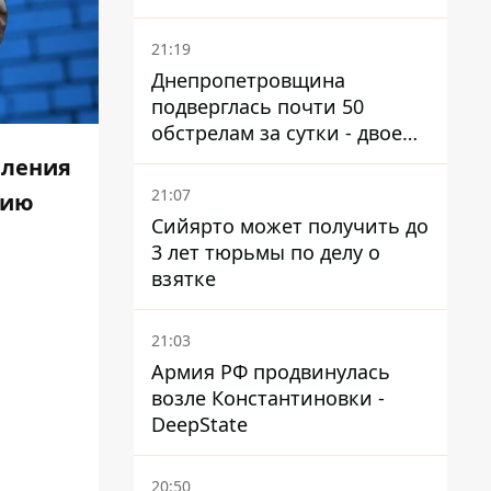
21:19
Днепропетровщина
подверглась почти 50
обстрелам за сутки - двое
погибших, шесть
вления
пострадавших
21:07
цию
Сийярто может получить до
3 лет тюрьмы по делу о
взятке
21:03
Армия РФ продвинулась
возле Константиновки -
DeepState
20:50