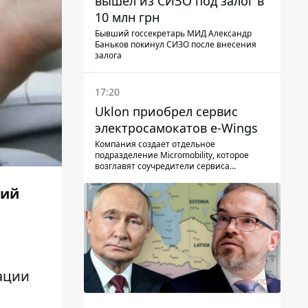
вышел из СИЗО под залог в
10 млн грн
Бывший госсекретарь МИД Александр
Баньков покинул СИЗО после внесения
залога
17:20
Uklon приобрел сервис
электросамокатов e-Wings
Компания создает отдельное
подразделение Micromobility, которое
возглавят соучредители сервиса
самокатов.
вий
ации