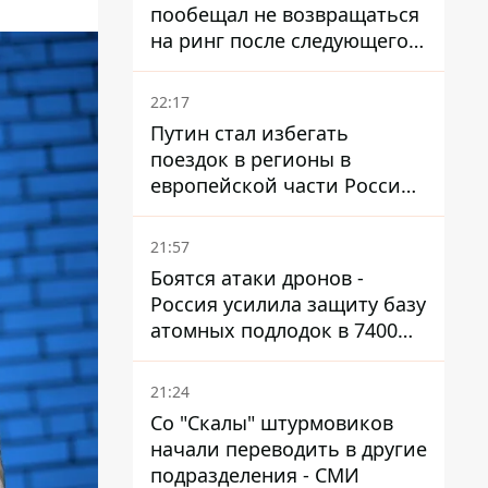
пообещал не возвращаться
на ринг после следующего
боя
22:17
Путин стал избегать
поездок в регионы в
европейской части России,
куда регулярно долетают
дроны
21:57
Боятся атаки дронов -
Россия усилила защиту базу
атомных подлодок в 7400
км от Украины
21:24
Со "Скалы" штурмовиков
начали переводить в другие
подразделения - СМИ