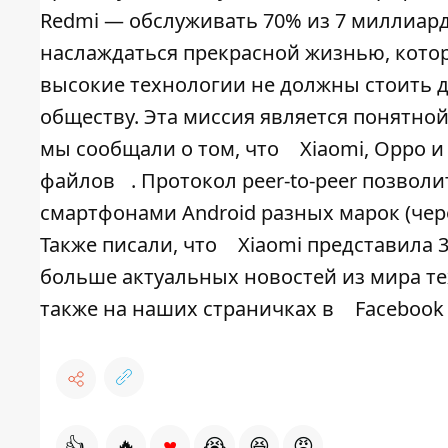
Redmi — обслуживать 70% из 7 миллиар
наслаждаться прекрасной жизнью, котор
высокие технологии не должны стоить д
обществу. Эта миссия является понятно
мы сообщали о том, что
Xiaomi, Oppo и
файлов
. Протокол peer-to-peer позво
смартфонами Android разных марок (чере
Также писали, что
Xiaomi представила 
больше актуальных новостей из мира т
также на наших страничках в
Facebook
♥
👍
🔥
😭
😆
😡