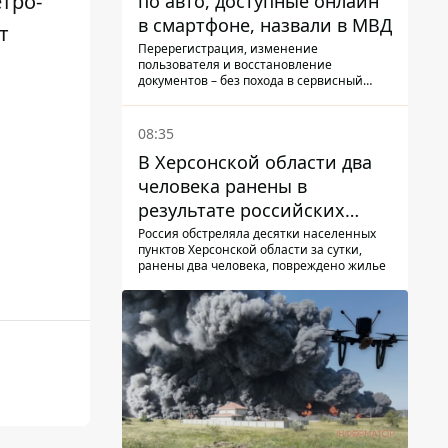
етро-
по авто, доступные онлайн
в смартфоне, назвали в МВД
т
Перерегистрация, изменение
пользователя и восстановление
документов – без похода в сервисный
центр.
08:35
В Херсонской области два
человека ранены в
результате российских
обстрелов, повреждены
Россия обстреляла десятки населенных
пунктов Херсонской области за сутки,
дома
ранены два человека, повреждено жилье