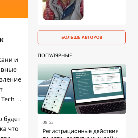
БОЛЬШЕ АВТОРОВ
 К
й
ПОПУЛЯРНЫЕ
кани и
новные
явление
т
 Tech
.
о будет
08:53
ка что
Регистрационные действия