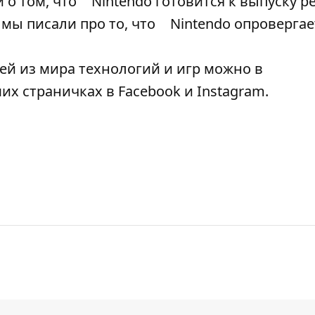
 о том, что
Nintendo готовится к выпуску р
е мы писали про то, что
Nintendo опровергае
ей из мира технологий и игр можно в
аших страничках в
Facebook
и
Instagram
.