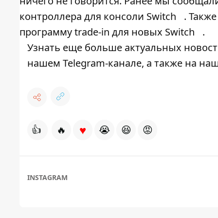
ничего не говорится. Ранее мы сообщали
контроллера для консоли Switch
. Такж
программу trade-in для новых Switch
.
Узнать еще больше актуальных новост
нашем
Telegram-канале
, а также на н
♥
👍
🔥
😭
😆
😡
INSTAGRAM