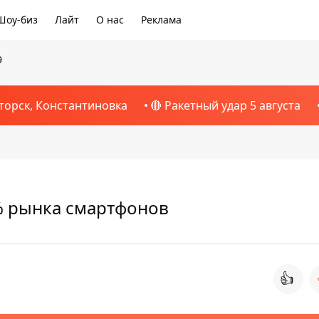
Шоу-биз
Лайт
О нас
Реклама
9
торск, Константиновка
🔴 Ракетный удар 5 августа
% рынка смартфонов
👍