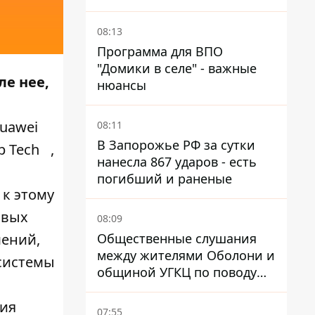
08:13
Программа для ВПО
"Домики в селе" - важные
ле нее,
нюансы
uawei
08:11
В Запорожье РФ за сутки
 Tech
,
нанесла 867 ударов - есть
погибший и раненые
 к этому
овых
08:09
Общественные слушания
шений,
между жителями Оболони и
осистемы
общиной УГКЦ по поводу
храма сорвались
сия
07:55