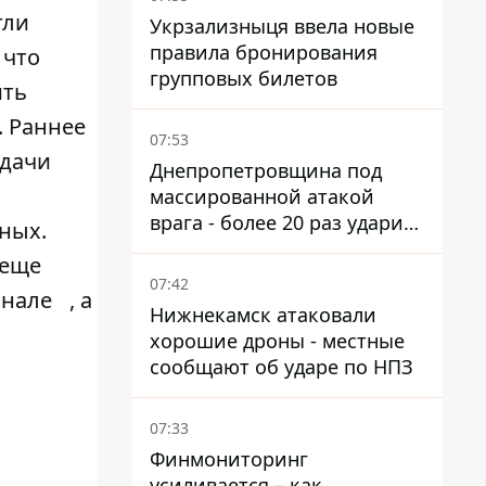
гли
Укрзализныця ввела новые
правила бронирования
 что
групповых билетов
ить
. Раннее
07:53
едачи
Днепропетровщина под
массированной атакой
врага - более 20 раз ударил
нных.
дронами и артиллерией
 еще
07:42
анале
, а
Нижнекамск атаковали
хорошие дроны - местные
сообщают об ударе по НПЗ
07:33
Финмониторинг
усиливается – как