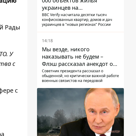
зацию
000 объектов жилья
украинцев на
оккупированных
BBC Verify насчитала десятки тысяч
конфискованных квартир, домов и дач
территориях -
украинцев в "новых регионах" России
ой Рады
расследование BBC
14:18
Мы везде, никого
О. У
наказывать не будем –
тва с
Флэш рассказал анекдот о
незаменимой работе
Советник президента рассказал о
обыденной, но критически важной работе
связистов на фронте
военных связистов на передовой
фере с
ра