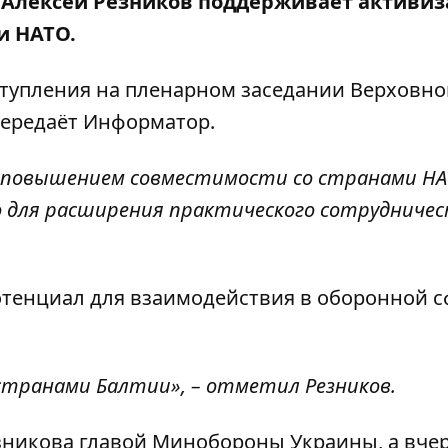
 Алексей Резников поддерживает активи
и НАТО.
ступления на пленарном заседании Верховн
передаёт
Информатор
.
повышением совместимости со странами НАТ
 для расширения практического сотрудничес
потенциал для взаимодействия в оборонной с
странами Балтии», – отметил Резников.
зникова главой Минобороны Украины
, а вче