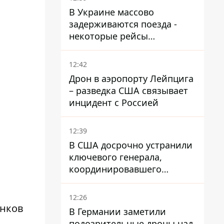
В Украине массово
задерживаются поезда -
некоторые рейсы
опаздывают более чем на
12 часов
12:42
Дрон в аэропорту Лейпцига
– разведка США связывает
инцидент с Россией
12:39
В США досрочно устранили
ключевого генерала,
координировавшего
поддержку Украины -
причину умалчивают
12:26
анков
В Германии заметили
подозрительные дроны над