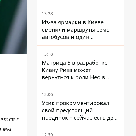
депортации украинских
мужчин - абсурд и популизм
13:28
Из-за ярмарки в Киеве
сменили маршруты семь
автобусов и один
троллейбус
13:18
Матрица 5 в разработке –
Киану Ривз может
вернуться к роли Нео в
пятой части
13:06
Усик прокомментировал
свой предстоящий
поединок – сейчас есть два
ется с
варианта
и мы
12:59