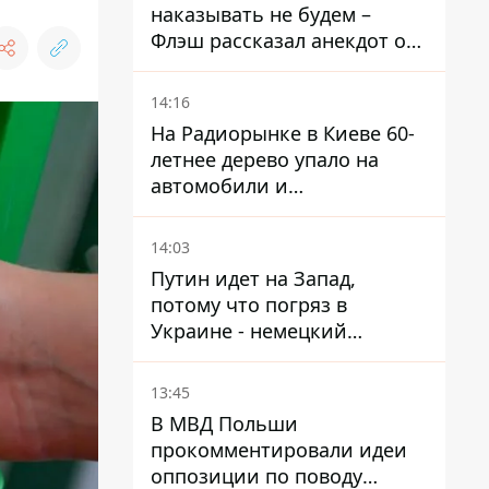
наказывать не будем –
Флэш рассказал анекдот о
незаменимой работе
связистов на фронте
14:16
На Радиорынке в Киеве 60-
летнее дерево упало на
автомобили и
травмировало человека -
подробности
14:03
Путин идет на Запад,
потому что погряз в
Украине - немецкий
политик высказался о
планах РФ
13:45
В МВД Польши
прокомментировали идеи
оппозиции по поводу