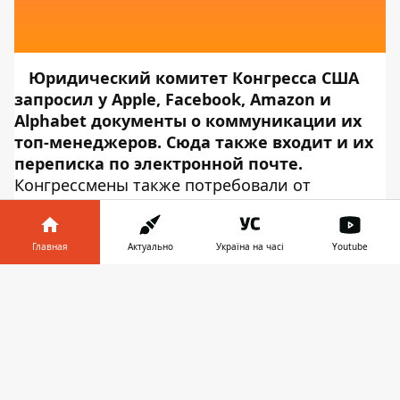
Юридический комитет Конгресса США
запросил у
Apple, Facebook, Amazon и
Alphabet
документы о коммуникации их
топ-менеджеров. Сюда также входит и их
переписка по электронной почте.
Конгрессмены также потребовали от
компаний финансовые документы и сведения
о конкурентных практиках и ключевых
деловых решениях. Об этом сообщает
Главная
Актуально
Україна на часі
Youtube
Информатор Tech
, ссылаясь на
The Wall
Информатор в
Street Journal
. По словам председателя
Скачать
телефоне
👉
комитета Джерольда Надлера, информация
должна помочь властям в расследовании
свидетельств о «захвате огромной доли
рынка онлайн-коммерции и коммуникации».
Компании должны предоставить документы