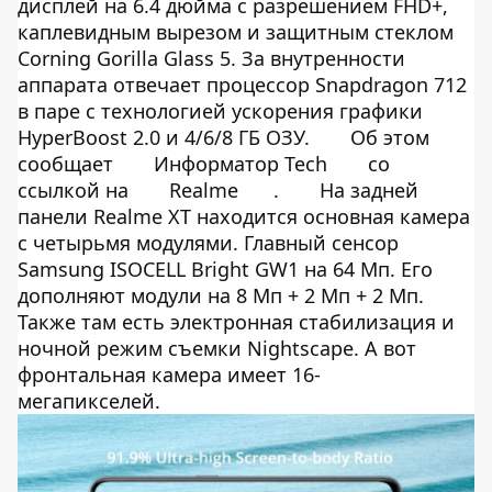
дисплей на 6.4 дюйма с разрешением FHD+,
каплевидным вырезом и защитным стеклом
Corning Gorilla Glass 5. За внутренности
аппарата отвечает процессор Snapdragon 712
в паре с технологией ускорения графики
HyperBoost 2.0 и 4/6/8 ГБ ОЗУ.
Об этом
сообщает
Информатор Tech
со
ссылкой на
Realme
.
На задней
панели Realme XT находится основная камера
с четырьмя модулями. Главный сенсор
Samsung ISOCELL Bright GW1 на 64 Мп. Его
дополняют модули на 8 Мп + 2 Мп + 2 Мп.
Также там есть электронная стабилизация и
ночной режим съемки Nightscape. А вот
фронтальная камера имеет 16-
мегапикселей.