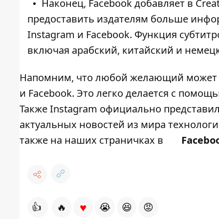
Наконец, Facebook добавляет в Crea
предоставить издателям больше инфор
Instagram и Facebook. Функция субтит
включая арабский, китайский и немец
Напомним, что любой желающий может
и Facebook. Это легко делается с помощ
Также Instagram официально представи
актуальных новостей из мира технолог
также на наших страничках в
Facebo
♥
👍
🔥
😭
😆
😡