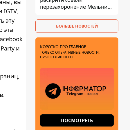
заны, вы
перезахоронение Мельника
 IGTV,
из-за риска
ь эту
дипломатической изоляции
БОЛЬШЕ НОВОСТЕЙ
о эта
Facebook
КОРОТКО ПРО ГЛАВНОЕ
Party и
ТОЛЬКО ОПЕРАТИВНЫЕ НОВОСТИ,
НИЧЕГО ЛИШНЕГО
раниц,
в.
ПОСМОТРЕТЬ