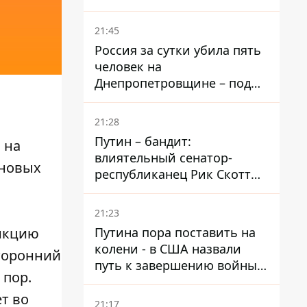
– он возглавил народное
голосование
21:45
Россия за сутки убила пять
человек на
Днепропетровщине – под
ударами оказались пять
районов области
21:28
Путин – бандит:
 на
влиятельный сенатор-
 новых
республиканец Рик Скотт
призвал Конгресс привлечь
РФ к ответственности за
21:23
войну в Украине
Путина пора поставить на
ункцию
колени - в США назвали
сторонний
путь к завершению войны -
 пор.
National Security Journal
т во
21:17