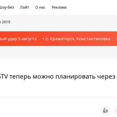
Шоу-биз
Лайт
О нас
Реклама
я 2019
ный удар 5 августа
⚠️ Краматорск, Константиновка
IGTV теперь можно планировать через
👍