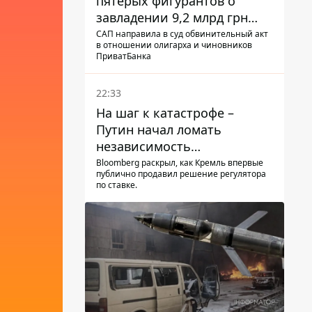
пятерых фигурантов о
завладении 9,2 млрд грн
ПриватБанка направили в
САП направила в суд обвинительный акт
в отношении олигарха и чиновников
суд
ПриватБанка
22:33
На шаг к катастрофе –
Путин начал ломать
независимость
собственного Центробанка,
Bloomberg раскрыл, как Кремль впервые
публично продавил решение регулятора
заставив снизить базовую
по ставке.
ставку