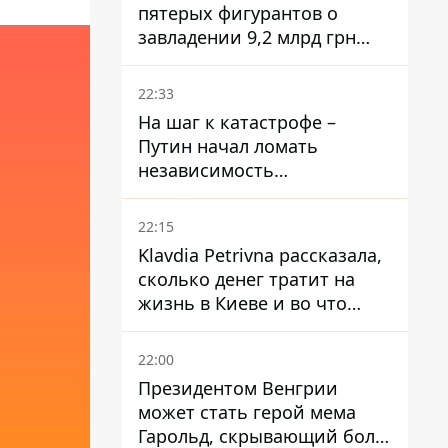
пятерых фигурантов о
завладении 9,2 млрд грн
ПриватБанка направили в
суд
22:33
На шаг к катастрофе –
Путин начал ломать
независимость
собственного Центробанка,
заставив снизить базовую
22:15
ставку
Klavdia Petrivna рассказала,
сколько денег тратит на
жизнь в Киеве и во что
вкладывает миллионы
22:00
Президентом Венгрии
может стать герой мема
Гарольд, скрывающий боль