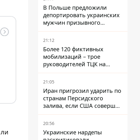
В Польше предложили
депортировать украинских
мужчин призывного
возраста - кого это может
затронуть
21:12
Более 120 фиктивных
мобилизаций – трое
руководителей ТЦК на
Волыни и Буковине
получили подозрения за
21:05
фейковые отчеты
Иран пригрозил ударить по
странам Персидского
залива, если США совершат
и
хотя бы одну атаку - Reuters
20:56
или
Украинские нардепы
раскритиковали