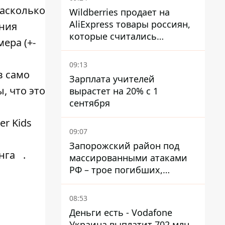
насколько
Wildberries продает на
AliExpress товары россиян,
ения
которые считались
ера (+-
уничтоженными на складах
09:13
в само
Зарплата учителей
, что это
вырастет на 20% с 1
сентября
r Kids
09:07
Запорожский район под
нга
.
массированными атаками
РФ – трое погибших,
четверо раненых
08:53
Деньги есть - Vodafone
Украина выплатит 702 млн