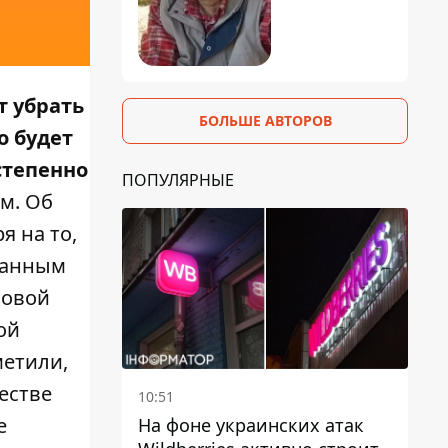
т убрать
БОЛЬШЕ АВТОРОВ
о будет
степенно
ПОПУЛЯРНЫЕ
ом. Об
я на то,
ованным
новой
ой
метили,
естве
10:51
е
На фоне украинских атак