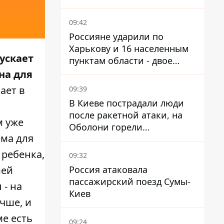
09:42
Россияне ударили по
Харькову и 16 населенным
ускает
пунктам области - двое
погибших
на для
ает в
09:39
В Киеве пострадали люди
после ракетной атаки, на
м уже
Оболони горели
ема для
резервуары с топливом
 ребенка,
09:32
Россия атаковала
ией
пассажирский поезд Сумы-
 - на
Киев
чше, и
ме есть
09:24