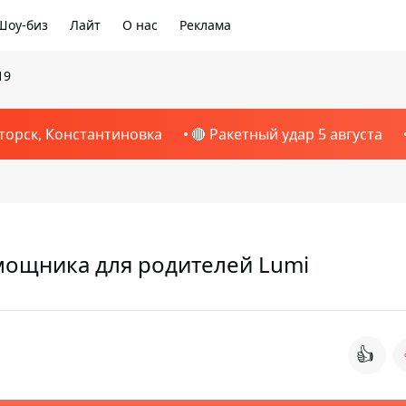
Шоу-биз
Лайт
О нас
Реклама
19
торск, Константиновка
🔴 Ракетный удар 5 августа
мощника для родителей Lumi
👍