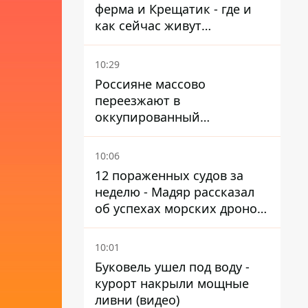
ферма и Крещатик - где и
как сейчас живут
украинские знаменитости
10:29
Россияне массово
переезжают в
оккупированный
Мариуполь, а местных
оставляют без жилья
10:06
12 пораженных судов за
неделю - Мадяр рассказал
об успехах морских дронов
в Черном и Азовском морях
10:01
Буковель ушел под воду -
курорт накрыли мощные
ливни (видео)