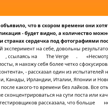
m
объявило
, что в скором времени они хотя
ликация - будет видно, а количество можн
еми странах сердечка под фотографиями по
ой эксперимент на себе, довольны результат
, ссылаясь на
The Verge
.
«Несмотр
посты, я нахожу себя более четко сфокусир
онтента», - рассказал один из испытателей 
и, Канады, Ирландии, Италии, Японии и Нов
после какого-то времени без лайков. Все от
е сконцентрироваться на сути поста или кач
 тестировщиков рассказала, что больше
н