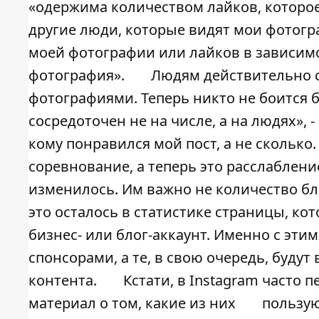
«одержима количеством лайков, которое я
другие люди, которые видят мои фотогра
моей фотографии или лайков в зависимо
фотография».
Людям действительно с
фотографиями. Теперь никто не боится бы
сосредоточен не на числе, а на людях», 
кому понравился мой пост, а не сколько
соревнование, а теперь это расслаблен
изменилось. Им важно не количество бло
это осталось в статистике страницы, к
бизнес- или блог-аккаунт. Именно с эти
спонсорами, а те, в свою очередь, будут
контента.
Кстати, в Instagram часто
материал о том,
какие из них
пользую