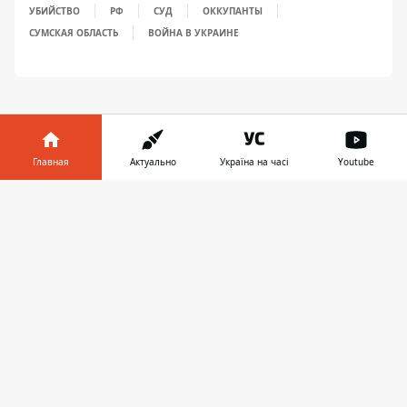
УБИЙСТВО
РФ
СУД
ОККУПАНТЫ
СУМСКАЯ ОБЛАСТЬ
ВОЙНА В УКРАИНЕ
Главная
Актуально
Україна на часі
Youtube
Информатор в
ПРЕДЛОЖИТЬ НОВОСТЬ
Скачать
телефоне
👉
Мир
Украина
Киев
Регионы
Деньги