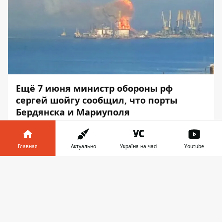
Ещё 7 июня министр обороны рф
сергей шойгу сообщил, что порты
Бердянска и Мариуполя
разминированы
и готовы к погрузке
украинского зерна.
Главная
Актуально
Україна на часі
Youtube
Информатор в
Скачать
телефоне
👉