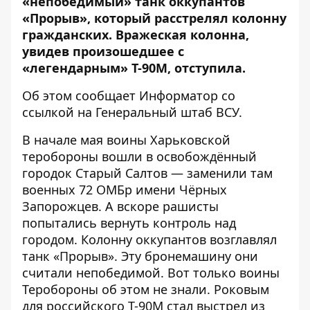
«непобедимый» танк оккупантов
«Прорыв», который расстрелял колонну
гражданских. Вражеская колонна,
увидев произошедшее с
«легендарным» Т-90М, отступила.
Об этом сообщает
Информатор
со
ссылкой на
Генеральный штаб ВСУ
.
В начале мая воины Харьковской
теробороны вошли в освобождённый
городок Старый Салтов — заменили там
военных 72 ОМБр имени Чёрных
Запорожцев. А вскоре рашисты
попытались вернуть контроль над
городом. Колонну оккупантов возглавлял
танк «Прорыв». Эту бронемашину они
считали непобедимой. Вот только воины
Теробороны об этом не знали. Роковым
для российского Т-90М стал выстрел из