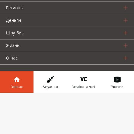
Регионы
Деньги
Шоу-биз
Жизнь
О нас
Главная
Актуально
Україна на часі
Youtube
Информатор в
Информатор проекты
Скачать
телефоне
👉
Столица
Ваши финансы
Авто
Geek
© 2016-2026 Informator