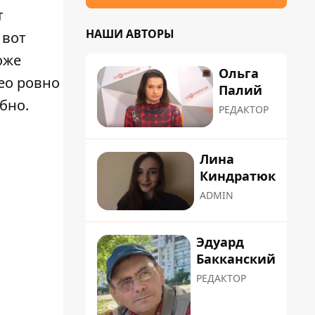
т
НАШИ АВТОРЫ
 вот
оже
Ольга
ео ровно
Палий
бно.
РЕДАКТОР
Лина
Киндратюк
ADMIN
Эдуард
Бакканский
РЕДАКТОР