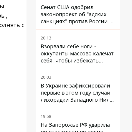
мы
Сенат США одобрил
законопроект об "адских
ры,
санкциях" против России и
олнять с
Ирана
20:13
Взорвали себе ноги -
оккупанты массово калечат
себя, чтобы избежать
штурмов - ГУР
20:03
В Украине зафиксировали
первые в этом году случаи
лихорадки Западного Нила:
два человека заразились
после укусов комаров
19:58
На Запорожье РФ ударила
по спасателям во время