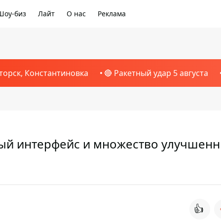
Шоу-биз
Лайт
О нас
Реклама
торск, Константиновка
🔴 Ракетный удар 5 августа
вый интерфейс и множество улучшен
👍