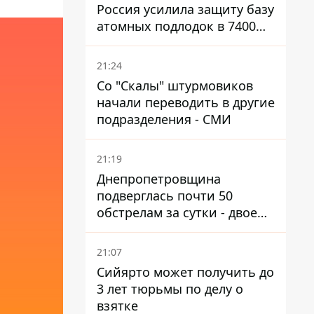
Россия усилила защиту базу
атомных подлодок в 7400
км от Украины
21:24
Со "Скалы" штурмовиков
начали переводить в другие
подразделения - СМИ
21:19
Днепропетровщина
подверглась почти 50
обстрелам за сутки - двое
погибших, шесть
пострадавших
21:07
Сийярто может получить до
3 лет тюрьмы по делу о
взятке