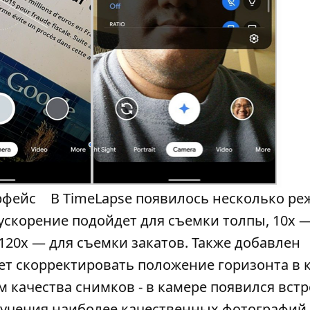
ерфейс
В TimeLapse появилось несколько ре
скорение подойдет для съемки толпы, 10х 
120х — для съемки закатов. Также добавлен
т скорректировать положение горизонта в к
 качества снимков - в камере появился вст
лучения наиболее качественных фотографий.