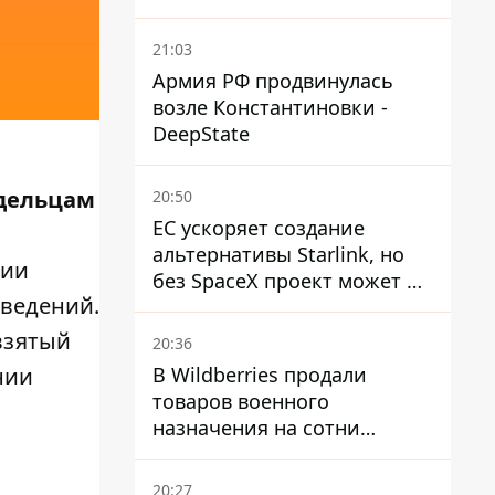
21:03
Армия РФ продвинулась
возле Константиновки -
DeepState
адельцам
20:50
ЕС ускоряет создание
альтернативы Starlink, но
сии
без SpaceX проект может не
введений.
обойтись
взятый
20:36
В Wildberries продали
нии
товаров военного
назначения на сотни
миллионов, но удары ВСУ
изменили ситуацию
20:27