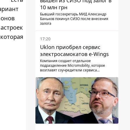
вышел из СИЗО под залог в
10 млн грн
ариант
Бывший госсекретарь МИД Александр
фонов
Баньков покинул СИЗО после внесения
залога
настроек
 которая
17:20
Uklon приобрел сервис
электросамокатов e-Wings
Компания создает отдельное
подразделение Micromobility, которое
возглавят соучредители сервиса
самокатов.