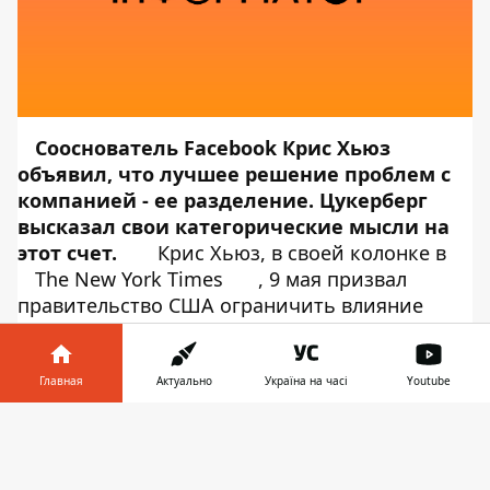
Сооснователь Facebook Крис Хьюз
объявил, что лучшее решение проблем с
компанией - ее разделение. Цукерберг
высказал свои категорические мысли на
этот счет.
Крис Хьюз, в своей колонке в
The New York Times
, 9 мая призвал
правительство США ограничить влияние
соцсети и власть Марка Цукерберга. Он
предложил разделить Facebook, Instagram и
WhatsApp на независимые компании, а также
Главная
Актуально
Україна на часі
Youtube
создать в США правительственный орган по
Информатор в
контролю за технологическим рынком.
Об
Скачать
телефоне
👉
этом сообщает
Информатор Tech
со
ссылкой на
Techcrunch
.
Марк