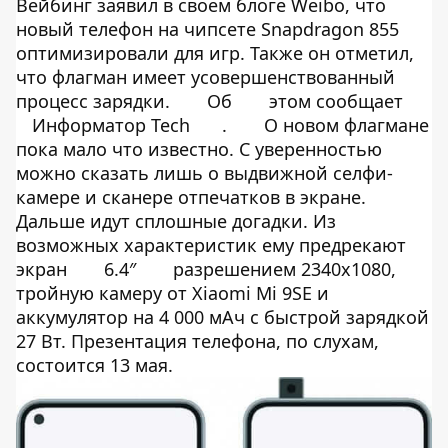
Вейбинг заявил в своем блоге
Weibo
, что
новый телефон на чипсете Snapdragon 855
оптимизировали для игр. Также он отметил,
что флагман имеет усовершенствованный
процесс зарядки.
Об
этом сообщает
Информатор Tech
.
О новом флагмане
пока мало что известно. С уверенностью
можно сказать лишь о выдвижной селфи-
камере и сканере отпечатков в экране.
Дальше идут сплошные догадки. Из
возможных характеристик ему предрекают
экран
6.4″
разрешением 2340х1080,
тройную камеру от Xiaomi Mi 9SE и
аккумулятор на 4 000 мАч с быстрой зарядкой
27 Вт. Презентация телефона, по слухам,
состоится 13 мая.