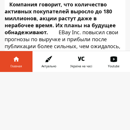
Компания говорит, что количество
активных покупателей выросло до 180
миллионов, акции растут даже в
нерабочее время. Их планы на будущее
обнадеживают.
EBay Inc. повысил свои
прогнозы по выручке и прибыли после
публикации более сильных, чем ожидалось,
результатов в первом квартале, что привело к
росту акций на 5% после закрытия торгов во
вторник. Онлайновый рынок сообщил, что в
Главная
Актуально
Україна на часі
Youtube
первом квартале выручка выросла на 2% по
Информатор в
сравнению с годом ранее (до 2,64$ млрд), все
Скачать
телефоне
👉
благодаря большему потоку людей на
платформах для совершения покупок.
Количество активных покупателей или тех,
кто совершил сделку в течение прошлого
года, выросло на 4%, до 180 миллионов. Об
этом сообщает
Информатор Tech
со ссылкой
на
The Wall Street Journal
.
EBay, которая