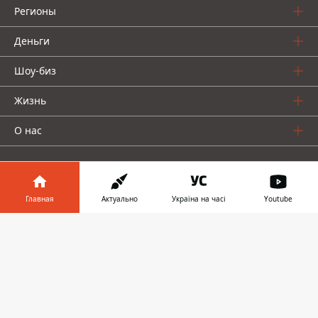
Регионы
Деньги
Шоу-биз
Жизнь
О нас
Главная
Актуально
Україна на часі
Youtube
Информатор в
Информатор проекты
Скачать
телефоне
👉
Столица
Ваши финансы
Авто
Geek
© 2016-2026 Informator