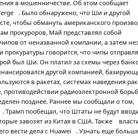
ния в мошенничестве. Об этом сообщает
Verge
. Было обнаружено, что Ши и другой
сте, чтобы обмануть американского произв
ам прокуроров, Май представлял собой
чипов от неназванной компании, а затем не
и прокуратуры говорится, что чипы отправл
рой был Ши. Он платил за схемы через банк
инансировался другой компанией, базирующ
ьзуются в ракетах, системах наведения рак
е, противодействии радиоэлектронной борьб
делен позднее. Раннее мы сообщали о том,
. Трамп пообещал, что Штаты не будут ввод
орые завозят из Китая в США. Также
власт
го вести дела с Huawei
. Узнать еще больш