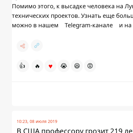
Помимо этого, к высадке человека на Лу
технических проектов. Узнать еще боль
можно в нашем
Telegram-канале
и на
♥
👍
🔥
😭
😆
😡
10:23, 08 июля 2019
В США профессору грозит 219 ле