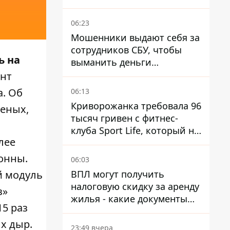
МВД
06:23
Мошенники выдают себя за
сотрудников СБУ, чтобы
ь на
выманить деньги
украинцев
нт
а. Об
06:13
Криворожанка требовала 96
ченых,
тысяч гривен с фитнес-
клуба Sport Life, который не
лее
пускал ее в бассейн без
медицинской справки –
тонны.
06:03
решение суда
ВПЛ могут получить
й модуль
налоговую скидку за аренду
з»
жилья - какие документы
15 раз
подать
х дыр.
23:49 вчера