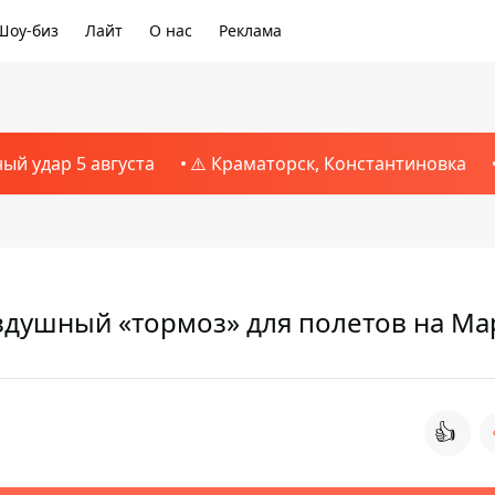
Шоу-биз
Лайт
О нас
Реклама
ный удар 5 августа
⚠️ Краматорск, Константиновка
здушный «тормоз» для полетов на Ма
👍