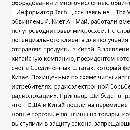
оборудования и многочисленные обвине
Информатор Tech
, ссылаясь на
The 
обвиняемый, Киет Ан Май, работали вме
полупроводниковых микросхем. По слов
потенциального клиента для получения 
отправлял продукты в Китай. В заявлени
китайскую компанию, президентом кото
счет в Соединенных Штатах, который ф
Китае. Похищенные по схеме чипы «испол
истребителях, радиоэлектронной борьб
радиолокации». Приговор Ши будет опре
что
США и Китай пошли на перемирие
новые торговые пошлины на товары, кот
выступили в защиту закона, запрещающе