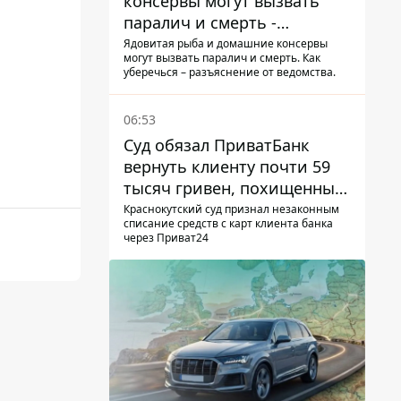
консервы могут вызвать
паралич и смерть -
Госрыбагентство
Ядовитая рыба и домашние консервы
могут вызвать паралич и смерть. Как
предупреждает о ботулизме
уберечься – разъяснение от ведомства.
06:53
Суд обязал ПриватБанк
вернуть клиенту почти 59
тысяч гривен, похищенных
мошенниками
Краснокутский суд признал незаконным
списание средств с карт клиента банка
через Приват24