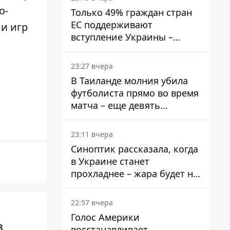
о-
Только 49% граждан стран
ЕС поддерживают
и игр
вступление Украины –
результаты опроса
23:27 вчера
В Таиланде молния убила
футболиста прямо во время
матча – еще девять
пострадали
23:11 вчера
Синоптик рассказала, когда
в Украине станет
прохладнее – жара будет не
долго
22:57 вчера
Голос Америки
в
восстанавливает