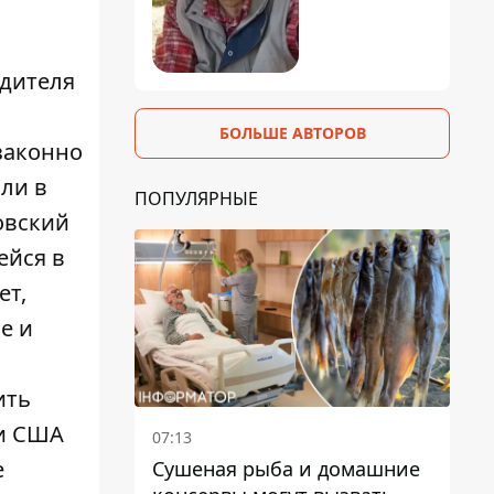
одителя
БОЛЬШЕ АВТОРОВ
законно
яли в
ПОПУЛЯРНЫЕ
овский
ейся в
ет,
е и
ить
и США
07:13
е
Сушеная рыба и домашние