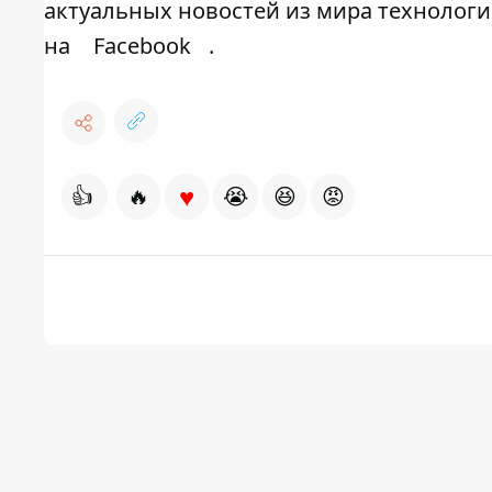
актуальных новостей из мира технолог
на
Facebook
.
♥
👍
🔥
😭
😆
😡