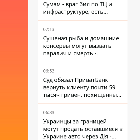
Сумам - враг бил по ТЦ и
инфраструктуре, есть
ранены
07:13
Сушеная рыба и домашние
консервы могут вызвать
паралич и смерть -
Госрыбагентство
предупреждает о ботулизме
06:53
Суд обязал ПриватБанк
вернуть клиенту почти 59
тысяч гривен, похищенных
мошенниками
06:33
Украинцы за границей
могут продать оставшиеся в
Украине авто через Дія -